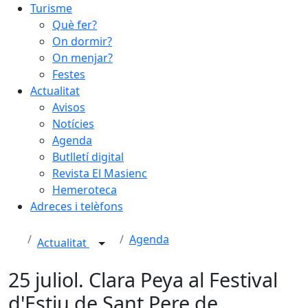
Turisme
Què fer?
On dormir?
On menjar?
Festes
Actualitat
Avisos
Notícies
Agenda
Butlletí digital
Revista El Masienc
Hemeroteca
Adreces i telèfons
Agenda
Actualitat
25 juliol. Clara Peya al Festival
d'Estiu de Sant Pere de