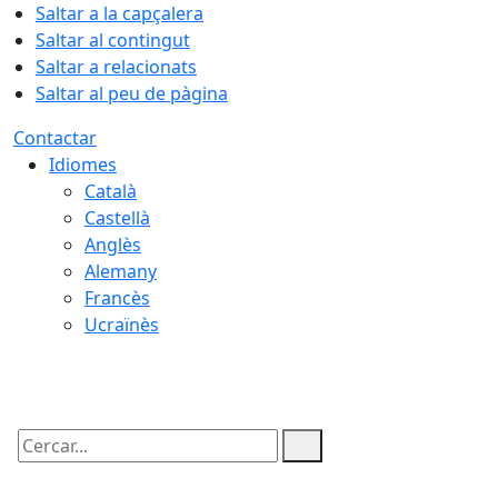
Saltar a la capçalera
Saltar al contingut
Saltar a relacionats
Saltar al peu de pàgina
Contactar
Idiomes
Català
Castellà
Anglès
Alemany
Francès
Ucraïnès
07.08.2026 | 20:26
Cercar: