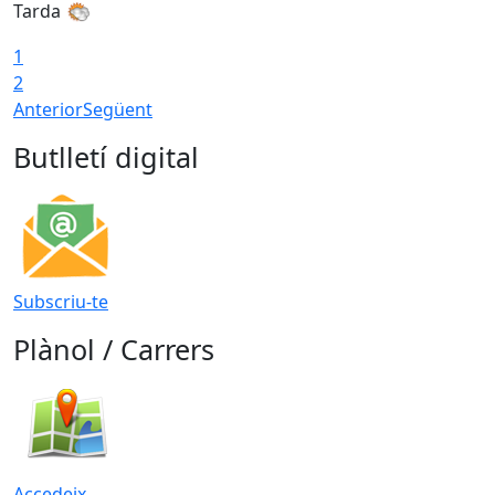
Tarda
T
1
2
Anterior
Següent
Butlletí digital
Subscriu-te
Plànol / Carrers
Accedeix