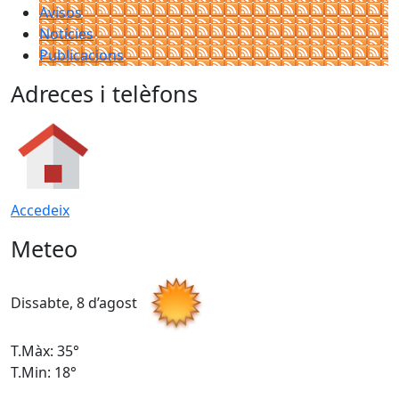
Avisos
Notícies
Publicacions
Adreces i telèfons
Accedeix
Meteo
Dissabte, 8 d’agost
D
T.Màx: 35°
T
T.Min: 18°
T