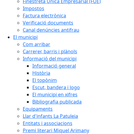
Finestreta Única Empresarial (FUE)
Impostos
Factura electrònica
Verificació documents
Canal denúncies antifrau
El municipi
Com arribar
Carrerer, barris i plànols
Informació del municipi
Informació general
Història
El topònim
Escut, bandera i logo
El municipi en xifres
Bibliografia publicada
Equipaments
Llar d'infants La Patuleia
Entitats i associacions
Premi literari Miquel Arimany