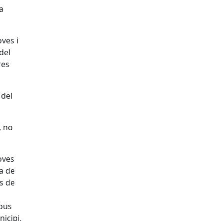
a
ves i
del
res
 del
, no
oves
a de
es de
nous
nicipi.