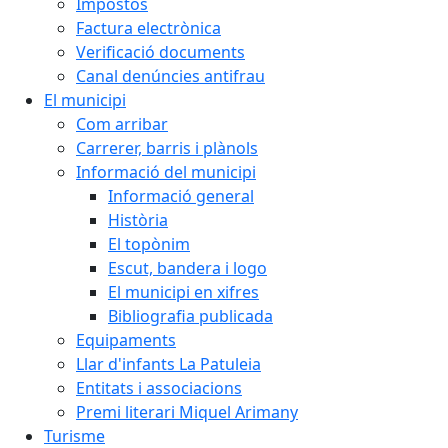
Impostos
Factura electrònica
Verificació documents
Canal denúncies antifrau
El municipi
Com arribar
Carrerer, barris i plànols
Informació del municipi
Informació general
Història
El topònim
Escut, bandera i logo
El municipi en xifres
Bibliografia publicada
Equipaments
Llar d'infants La Patuleia
Entitats i associacions
Premi literari Miquel Arimany
Turisme