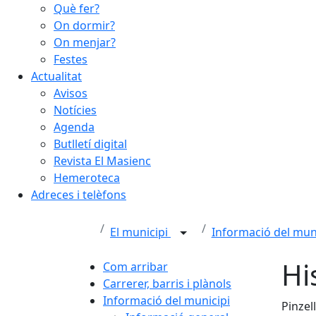
Què fer?
On dormir?
On menjar?
Festes
Actualitat
Avisos
Notícies
Agenda
Butlletí digital
Revista El Masienc
Hemeroteca
Adreces i telèfons
El municipi
Informació del mun
Hi
Com arribar
Carrerer, barris i plànols
Informació del municipi
Pinzel