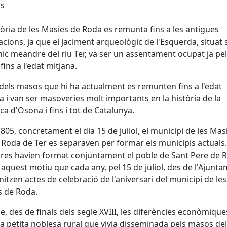
ls
tòria de les Masies de Roda es remunta fins a les antigues
tzacions, ja que el jaciment arqueològic de l'Esquerda, situat
ic meandre del riu Ter, va ser un assentament ocupat ja pe
 fins a l'edat mitjana.
dels masos que hi ha actualment es remunten fins a l'edat
a i van ser masoveries molt importants en la història de la
a d'Osona i fins i tot de Catalunya.
1805, concretament el dia 15 de juliol, el municipi de les Mas
 Roda de Ter es separaven per formar els municipis actuals.
res havien format conjuntament el poble de Sant Pere de 
 aquest motiu que cada any, pel 15 de juliol, des de l'Ajunt
nitzen actes de celebració de l'aniversari del municipi de les
s de Roda.
ue, des de finals dels segle XVIII, les diferències econòmique
la petita noblesa rural que vivia disseminada pels masos del