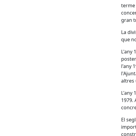
terme 
concen
gran t
La div
que no
L'any 
poster
l'any 
l'Ajun
altres
L'any 
1979. 
concre
El seg
import
constr