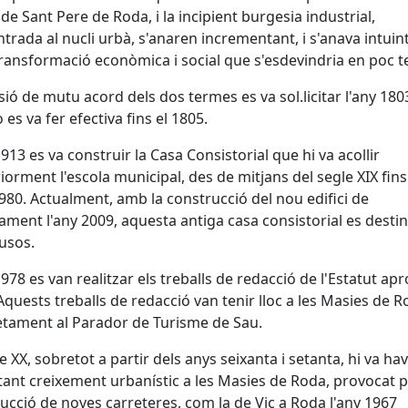
de Sant Pere de Roda, i la incipient burgesia industrial,
trada al nucli urbà, s'anaren incrementant, i s'anava intuint
ransformació econòmica i social que s'esdevindria en poc 
isió de mutu acord dels dos termes es va sol.licitar l'any 1803
 es va fer efectiva fins el 1805.
1913 es va construir la Casa Consistorial que hi va acollir
iorment l'escola municipal, des de mitjans del segle XIX fins
1980. Actualment, amb la construcció del nou edifici de
tament l'any 2009, aquesta antiga casa consistorial es destin
 usos.
1978 es van realitzar els treballs de redacció de l'Estatut apr
Aquests treballs de redacció van tenir lloc a les Masies de R
tament al Parador de Turisme de Sau.
le XX, sobretot a partir dels anys seixanta i setanta, hi va ha
ant creixement urbanístic a les Masies de Roda, provocat p
ucció de noves carreteres, com la de Vic a Roda l'any 1967