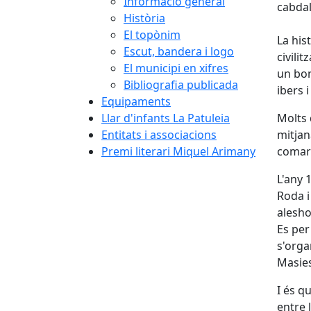
Informació general
cabda
Història
El topònim
La his
Escut, bandera i logo
civili
El municipi en xifres
un bon
Bibliografia publicada
ibers i
Equipaments
Llar d'infants La Patuleia
Molts 
Entitats i associacions
mitjan
Premi literari Miquel Arimany
comarc
L'any 
Roda i
alesho
Es per
s'orga
Masie
I és q
entre 