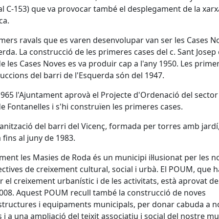
ual C-153) que va provocar també el desplegament de la xarx
ca.
imers ravals que es varen desenvolupar van ser les Cases No
erda. La construcció de les primeres cases del c. Sant Josep 
de les Cases Noves es va produir cap a l'any 1950. Les prime
uccions del barri de l'Esquerda són del 1947.
1965 l'Ajuntament aprovà el Projecte d'Ordenació del sector
de Fontanelles i s'hi construïen les primeres cases.
anització del barri del Vicenç, formada per torres amb jardí
à fins al juny de 1983.
ment les Masies de Roda és un municipi il·lusionat per les n
ctives de creixement cultural, social i urbà. El POUM, que h
r el creixement urbanístic i de les activitats, està aprovat d
2008. Aquest POUM recull també la construcció de noves
structures i equipaments municipals, per donar cabuda a 
s i a una ampliació del teixit associatiu i social del nostre mu