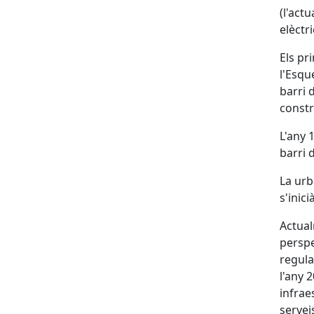
(l'act
elèctri
Els pr
l'Esqu
barri 
constr
L'any 
barri 
La urb
s'inici
Actual
perspe
regula
l'any 
infrae
servei