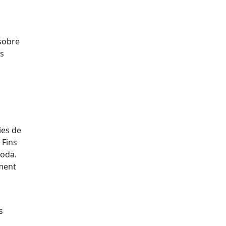
 sobre
ls
ies de
 Fins
Roda.
ament
s