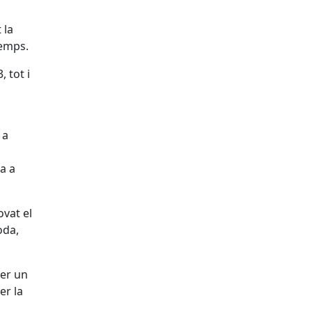
 la
temps.
, tot i
 a
a a
ovat el
oda,
ver un
er la