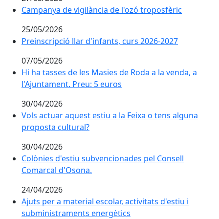
Campanya de vigilància de l'ozó troposfèric
Campanya de vigilància de l'ozó troposfèric
25/05/2026
Preinscripció llar d'infants, curs 2026-2027
Preinscripció llar d'infants, curs 2026-2027
07/05/2026
Hi ha tasses de les Masies de Roda a la venda, a
Hi ha tasses de les Masies de Roda a la venda, a
l'Ajuntament. Preu: 5 euros
l'Ajuntament. Preu: 5 euros
30/04/2026
Vols actuar aquest estiu a la Feixa o tens alguna
Vols actuar aquest estiu a la Feixa o tens alguna
proposta cultural?
proposta cultural?
30/04/2026
Colònies d'estiu subvencionades pel Consell
Colònies d'estiu subvencionades pel Consell
Comarcal d'Osona.
Comarcal d'Osona.
24/04/2026
Ajuts per a material escolar, activitats d'estiu i
Ajuts per a material escolar, activitats d'estiu i
subministraments energètics
subministraments energètics