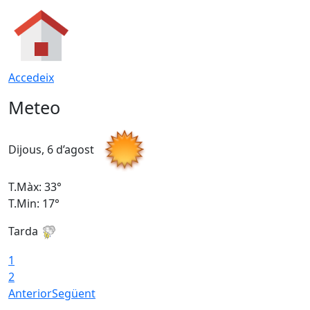
Accedeix
Meteo
Dijous, 6 d’agost
D
T.Màx: 33°
T
T.Min: 17°
T
Tarda
T
1
2
Anterior
Següent