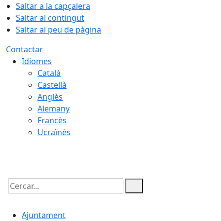
Saltar a la capçalera
Saltar al contingut
Saltar al peu de pàgina
Contactar
Idiomes
Català
Castellà
Anglès
Alemany
Francès
Ucraïnès
05.08.2026 | 22:45
Cercar:
Ajuntament