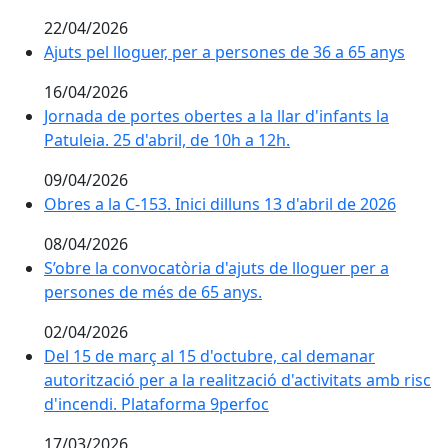
22/04/2026
Ajuts pel lloguer, per a persones de 36 a 65 anys
Ajuts pel lloguer, per a persones de 36 a 65 anys
16/04/2026
Jornada de portes obertes a la llar d'infants la
Jornada de portes obertes a la llar d'infants la
Patuleia. 25 d'abril, de 10h a 12h.
Patuleia. 25 d'abril, de 10h a 12h.
09/04/2026
Obres a la C-153. Inici dilluns 13 d'abril de 2026
Obres a la C-153. Inici dilluns 13 d'abril de 2026
08/04/2026
S’obre la convocatòria d'ajuts de lloguer per a
S’obre la convocatòria d'ajuts de lloguer per a
persones de més de 65 anys.
persones de més de 65 anys.
02/04/2026
Del 15 de març al 15 d'octubre, cal demanar
Del 15 de març al 15 d'octubre, cal demanar
autorització per a la realització d'activitats amb risc
autorització per a la realització d'activitats amb risc
d'incendi. Plataforma 9perfoc
d'incendi. Plataforma 9perfoc
17/03/2026