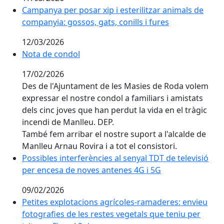
Campanya per posar xip i esterilitzar animals de
Campanya per posar xip i esterilitzar animals de
companyia: gossos, gats, conills i fures
companyia: gossos, gats, conills i fures
12/03/2026
Nota de condol
Nota de condol
17/02/2026
Des de l'Ajuntament de les Masies de Roda volem 
expressar el nostre condol a familiars i amistats 
dels cinc joves que han perdut la vida en el tràgic 
incendi de Manlleu. DEP.
També fem arribar el nostre suport a l'alcalde de 
Manlleu Arnau Rovira i a tot el consistori.
Possibles interferències al senyal TDT de televisió
Possibles interferències al senyal TDT de televisió
per encesa de noves antenes 4G i 5G
per encesa de noves antenes 4G i 5G
09/02/2026
Petites explotacions agrícoles-ramaderes: envieu
Petites explotacions agrícoles-ramaderes: envieu
fotografies de les restes vegetals que teniu per
fotografies de les restes vegetals que teniu per