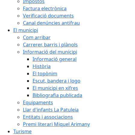
Impostos
Factura electrònica
Verificació documents
Canal denúncies antifrau
El municipi
Com arribar
Carrerer, barris i plànols
Informació del municipi
Informació general
Història
El topònim
Escut, bandera i logo
El municipi en xifres
Bibliografia publicada
Equipaments
Llar d'infants La Patuleia
Entitats i associacions
Premi literari Miquel Arimany
Turisme