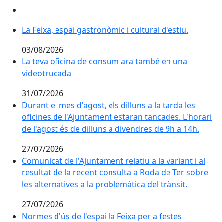
La Feixa, espai gastronòmic i cultural d'estiu.
La Feixa, espai gastronòmic i cultural d'estiu.
03/08/2026
La teva oficina de consum ara també en una
La teva oficina de consum ara també en una
videotrucada
videotrucada
31/07/2026
Durant el mes d'agost, els dilluns a la tarda les
Durant el mes d'agost, els dilluns a la tarda les
oficines de l'Ajuntament estaran tancades. L'horari
oficines de l'Ajuntament estaran tancades. L'horari
de l'agost és de dilluns a divendres de 9h a 14h.
de l'agost és de dilluns a divendres de 9h a 14h.
27/07/2026
Comunicat de l'Ajuntament relatiu a la variant i al
Comunicat de l'Ajuntament relatiu a la variant i al
resultat de la recent consulta a Roda de Ter sobre
resultat de la recent consulta a Roda de Ter sobre
les alternatives a la problemàtica del trànsit.
les alternatives a la problemàtica del trànsit.
27/07/2026
Normes d'ús de l'espai la Feixa per a festes
Normes d'ús de l'espai la Feixa per a festes