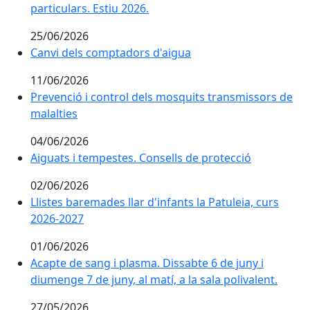
particulars. Estiu 2026.
particulars. Estiu 2026.
25/06/2026
Canvi dels comptadors d'aigua
Canvi dels comptadors d'aigua
11/06/2026
Prevenció i control dels mosquits transmissors de
Prevenció i control dels mosquits transmissors de
malalties
malalties
04/06/2026
Aiguats i tempestes. Consells de protecció
Aiguats i tempestes. Consells de protecció
02/06/2026
Llistes baremades llar d'infants la Patuleia, curs
Llistes baremades llar d'infants la Patuleia, curs
2026-2027
2026-2027
01/06/2026
Acapte de sang i plasma. Dissabte 6 de juny i
Acapte de sang i plasma. Dissabte 6 de juny i
diumenge 7 de juny, al matí, a la sala polivalent.
diumenge 7 de juny, al matí, a la sala polivalent.
27/05/2026