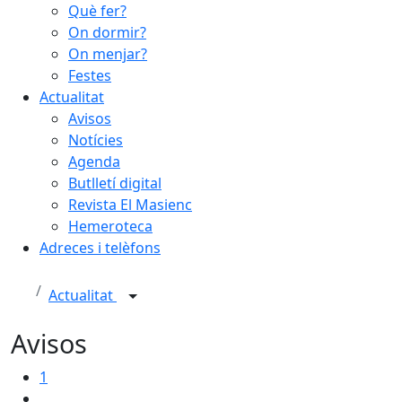
Què fer?
On dormir?
On menjar?
Festes
Actualitat
Avisos
Notícies
Agenda
Butlletí digital
Revista El Masienc
Hemeroteca
Adreces i telèfons
Actualitat
Avisos
1