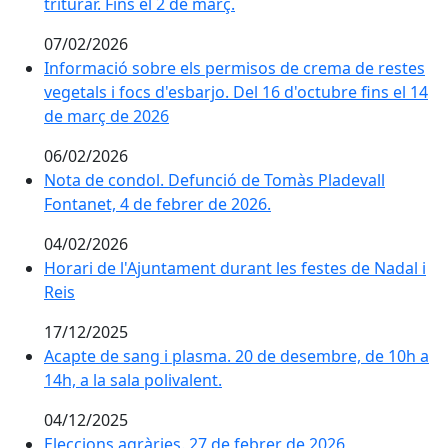
triturar. Fins el 2 de març.
triturar. Fins el 2 de març.
07/02/2026
Informació sobre els permisos de crema de restes
Informació sobre els permisos de crema de restes
vegetals i focs d'esbarjo. Del 16 d'octubre fins el 14
vegetals i focs d'esbarjo. Del 16 d'octubre fins el 14
de març de 2026
de març de 2026
06/02/2026
Nota de condol. Defunció de Tomàs Pladevall
Nota de condol. Defunció de Tomàs Pladevall
Fontanet, 4 de febrer de 2026.
Fontanet, 4 de febrer de 2026.
04/02/2026
Horari de l'Ajuntament durant les festes de Nadal i
Horari de l'Ajuntament durant les festes de Nadal i
Reis
Reis
17/12/2025
Acapte de sang i plasma. 20 de desembre, de 10h a
Acapte de sang i plasma. 20 de desembre, de 10h a
14h, a la sala polivalent.
14h, a la sala polivalent.
04/12/2025
Eleccions agràries. 27 de febrer de 2026
Eleccions agràries. 27 de febrer de 2026