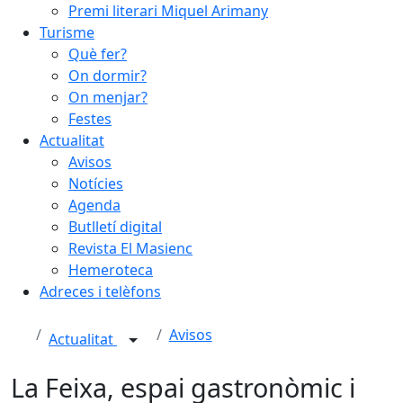
Premi literari Miquel Arimany
Turisme
Què fer?
On dormir?
On menjar?
Festes
Actualitat
Avisos
Notícies
Agenda
Butlletí digital
Revista El Masienc
Hemeroteca
Adreces i telèfons
Avisos
Actualitat
La Feixa, espai gastronòmic i