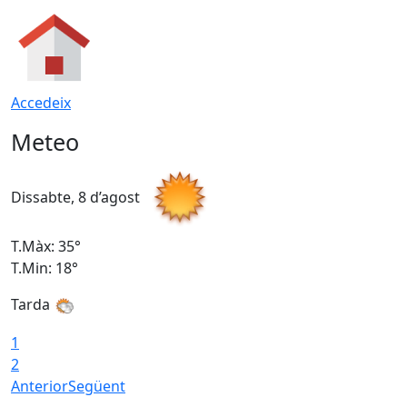
Accedeix
Meteo
Dissabte, 8 d’agost
D
T.Màx: 35°
T
T.Min: 18°
T
Tarda
T
1
2
Anterior
Següent