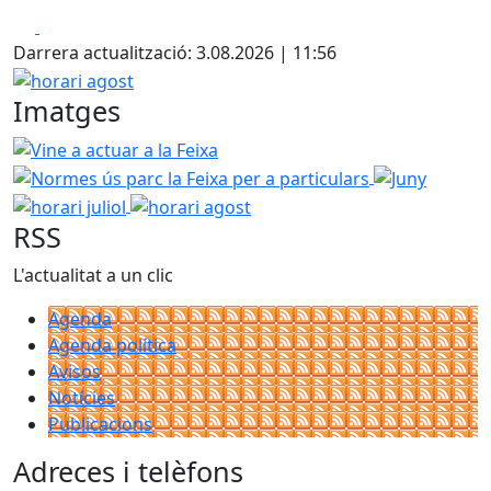
Facebook
X
Darrera actualització: 3.08.2026 | 11:56
horari agost
Imatges
Vine a actuar a la Feixa
Normes ús parc la Feixa per a par
Juny
horari j
horari agost
RSS
L'actualitat a un clic
Agenda
Agenda política
Avisos
Notícies
Publicacions
Adreces i telèfons