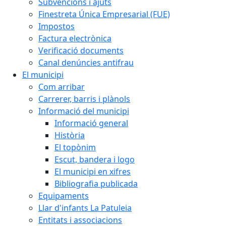
Subvencions i ajuts
Finestreta Única Empresarial (FUE)
Impostos
Factura electrònica
Verificació documents
Canal denúncies antifrau
El municipi
Com arribar
Carrerer, barris i plànols
Informació del municipi
Informació general
Història
El topònim
Escut, bandera i logo
El municipi en xifres
Bibliografia publicada
Equipaments
Llar d'infants La Patuleia
Entitats i associacions