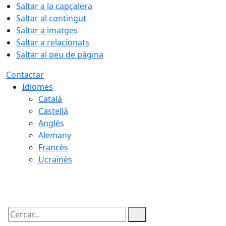
Saltar a la capçalera
Saltar al contingut
Saltar a imatges
Saltar a relacionats
Saltar al peu de pàgina
Contactar
Idiomes
Català
Castellà
Anglès
Alemany
Francès
Ucraïnès
07.08.2026 | 14:19
Cercar: