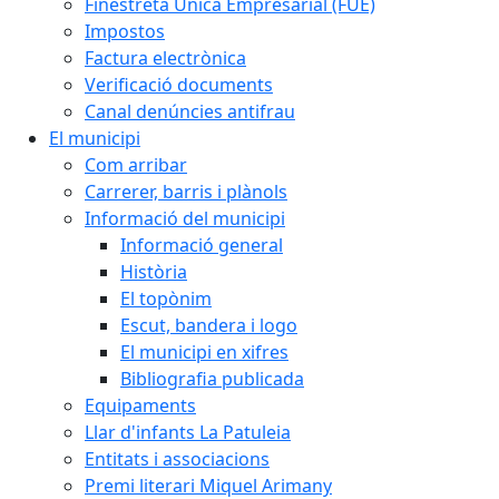
Finestreta Única Empresarial (FUE)
Impostos
Factura electrònica
Verificació documents
Canal denúncies antifrau
El municipi
Com arribar
Carrerer, barris i plànols
Informació del municipi
Informació general
Història
El topònim
Escut, bandera i logo
El municipi en xifres
Bibliografia publicada
Equipaments
Llar d'infants La Patuleia
Entitats i associacions
Premi literari Miquel Arimany