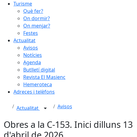
Turisme
Què fer?
On dormir?
On menjar?
Festes
Actualitat
Avisos
Notícies
Agenda
Butlletí digital
Revista El Masienc
Hemeroteca
Adreces i telèfons
Avisos
Actualitat
Obres a la C-153. Inici dilluns 13
d'abril de 2026