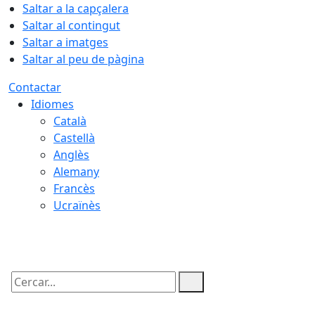
Saltar a la capçalera
Saltar al contingut
Saltar a imatges
Saltar al peu de pàgina
Contactar
Idiomes
Català
Castellà
Anglès
Alemany
Francès
Ucraïnès
09.08.2026 | 11:02
Cercar: