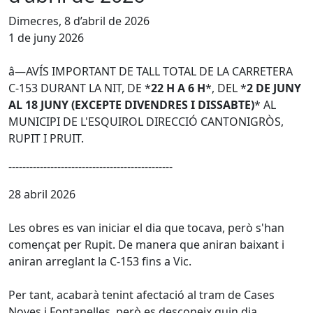
Dimecres, 8 d’abril de 2026
1 de juny 2026
â—
AVÍS IMPORTANT DE TALL TOTAL DE LA CARRETERA 
C-153 DURANT LA NIT, DE 
*
22 H A 6 H
*
, DEL 
*
2 DE JUNY 
AL 18 JUNY (EXCEPTE DIVENDRES I DISSABTE)
*
 AL 
MUNICIPI DE L'ESQUIROL DIRECCIÓ CANTONIGRÒS, 
RUPIT I PRUIT. 
-----------------------------------------------
28 abril 2026
Les obres es van iniciar el dia que tocava, però s'han 
començat per Rupit. De manera que aniran baixant i 
aniran arreglant la C-153 fins a Vic.
Per tant, acabarà tenint afectació al tram de Cases 
Noves i Fontanelles, però es desconeix quin dia.