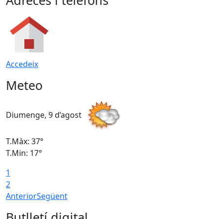
Adreces i telèfons
Accedeix
Meteo
Diumenge, 9 d’agost
D
T.Màx: 37°
T
T.Min: 17°
T
1
T
2
Anterior
Següent
Butlletí digital