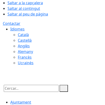
Saltar a la capçalera
Saltar al contingut
Saltar al peu de pàgina
Contactar
Idiomes
Català
Castellà
Anglès
Alemany
Francès
Ucraïnès
06.08.2026 | 11:46
Cercar:
Ajuntament