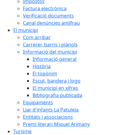
Impostos
Factura electrònica
Verificació documents
Canal denúncies antifrau
El municipi
Com arribar
Carrerer, barris i plànols
Informació del municipi
Informació general
Història
El topònim
Escut, bandera i logo
El municipi en xifres
Bibliografia publicada
Equipaments
Llar d'infants La Patuleia
Entitats i associacions
Premi literari Miquel Arimany
Turisme