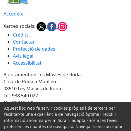
Accedeix
Xarxes socials:
Crèdits
Contactar
Protecció de dades
Avís legal
Accessibilitat
Ajuntament de Les Masies de Roda
Ctra. de Roda a Manlleu
08510 Les Masies de Roda
Tel. 938 540 027
NIF P0811500H
Aquest lloc web fa servir cookies pròpies i de tercers per
Amb la col·laboració de:
facilitar-te una experiència de navegació òptima i recollir
informació anònima per millorar i adaptar-nos a les teves
preferències i pautes de navegació. Navegar sense acceptar