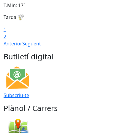
T.Min: 17°
T
Tarda
T
1
2
Anterior
Següent
Butlletí digital
Subscriu-te
Plànol / Carrers