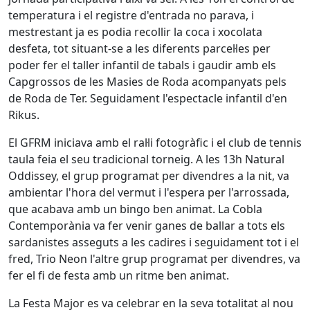
temperatura i el registre d'entrada no parava, i
mestrestant ja es podia recollir la coca i xocolata
desfeta, tot situant-se a les diferents parcel·les per
poder fer el taller infantil de tabals i gaudir amb els
Capgrossos de les Masies de Roda acompanyats pels
de Roda de Ter. Seguidament l'espectacle infantil d'en
Rikus.
El GFRM iniciava amb el ral·li fotogràfic i el club de tennis
taula feia el seu tradicional torneig. A les 13h Natural
Oddissey, el grup programat per divendres a la nit, va
ambientar l'hora del vermut i l'espera per l'arrossada,
que acabava amb un bingo ben animat. La Cobla
Contemporània va fer venir ganes de ballar a tots els
sardanistes asseguts a les cadires i seguidament tot i el
fred, Trio Neon l'altre grup programat per divendres, va
fer el fi de festa amb un ritme ben animat.
La Festa Major es va celebrar en la seva totalitat al nou