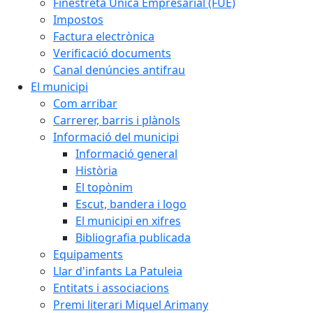
Finestreta Única Empresarial (FUE)
Impostos
Factura electrònica
Verificació documents
Canal denúncies antifrau
El municipi
Com arribar
Carrerer, barris i plànols
Informació del municipi
Informació general
Història
El topònim
Escut, bandera i logo
El municipi en xifres
Bibliografia publicada
Equipaments
Llar d'infants La Patuleia
Entitats i associacions
Premi literari Miquel Arimany