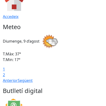
Accedeix
Meteo
Diumenge, 9 d’agost
D
T.Màx: 37°
T
T.Min: 17°
T
1
T
2
Anterior
Següent
Butlletí digital