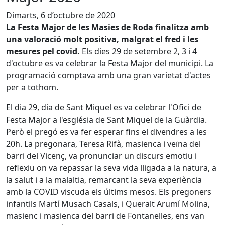
Dimarts, 6 d’octubre de 2020
La Festa Major de les Masies de Roda finalitza amb
una valoració molt positiva, malgrat el fred i les
mesures pel covid.
Els dies 29 de setembre 2, 3 i 4
d'octubre es va celebrar la Festa Major del municipi. La
programació comptava amb una gran varietat d'actes
per a tothom.
El dia 29, dia de Sant Miquel es va celebrar l'Ofici de
Festa Major a l'església de Sant Miquel de la Guàrdia.
Però el pregó es va fer esperar fins el divendres a les
20h. La pregonara, Teresa Rifà, masienca i veïna del
barri del Vicenç, va pronunciar un discurs emotiu i
reflexiu on va repassar la seva vida lligada a la natura, a
la salut i a la malaltia, remarcant la seva experiència
amb la COVID viscuda els últims mesos. Els pregoners
infantils Martí Musach Casals, i Queralt Arumí Molina,
masienc i masienca del barri de Fontanelles, ens van