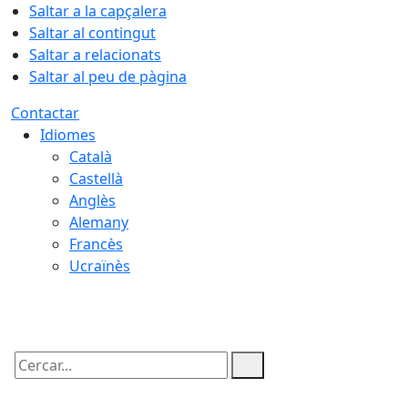
Saltar a la capçalera
Saltar al contingut
Saltar a relacionats
Saltar al peu de pàgina
Contactar
Idiomes
Català
Castellà
Anglès
Alemany
Francès
Ucraïnès
09.08.2026 | 05:35
Cercar: