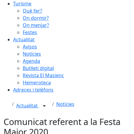
Turisme
Què fer?
On dormir?
On menjar?
Festes
Actualitat
Avisos
Notícies
Agenda
Butlletí digital
Revista El Masienc
Hemeroteca
Adreces i telèfons
Notícies
Actualitat
Comunicat referent a la Festa
Major 2020