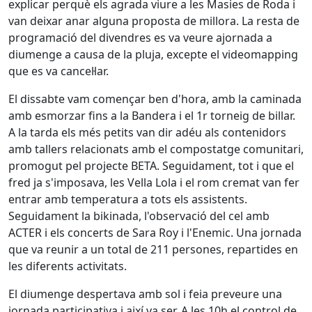
explicar perquè els agrada viure a les Masies de Roda i
van deixar anar alguna proposta de millora. La resta de
programació del divendres es va veure ajornada a
diumenge a causa de la pluja, excepte el videomapping
que es va cancel·lar.
El dissabte vam començar ben d'hora, amb la caminada
amb esmorzar fins a la Bandera i el 1r torneig de billar.
A la tarda els més petits van dir adéu als contenidors
amb tallers relacionats amb el compostatge comunitari,
promogut pel projecte BETA. Seguidament, tot i que el
fred ja s'imposava, les Vella Lola i el rom cremat van fer
entrar amb temperatura a tots els assistents.
Seguidament la bikinada, l'observació del cel amb
ACTER i els concerts de Sara Roy i l'Enemic. Una jornada
que va reunir a un total de 211 persones, repartides en
les diferents activitats.
El diumenge despertava amb sol i feia preveure una
jornada participativa i així va ser. A les 10h el control de