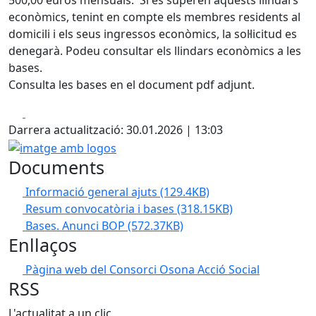
500,00 euros mensuals. Si es superen aquests llindars
econòmics, tenint en compte els membres residents al
domicili i els seus ingressos econòmics, la sol·licitud es
denegarà. Podeu consultar els llindars econòmics a les
bases.
Consulta les bases en el document pdf adjunt.
Facebook
X
Darrera actualització: 30.01.2026 | 13:03
imatge amb logos
Documents
Informació general ajuts
(129.4KB)
Resum convocatòria i bases
(318.15KB)
Bases. Anunci BOP
(572.37KB)
Enllaços
Pàgina web del Consorci Osona Acció Social
RSS
L'actualitat a un clic