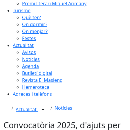
Premi literari Miquel Arimany
Turisme
Què fer?
On dormir?
On menjar?
Festes
Actualitat
Avisos
Notícies
Agenda
Butlletí digital
Revista El Masienc
Hemeroteca
Adreces i telèfons
Notícies
Actualitat
Convocatòria 2025, d'ajuts per