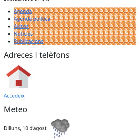
Agenda
Agenda política
Avisos
Notícies
Publicacions
Adreces i telèfons
Accedeix
Meteo
Dilluns, 10 d’agost
D