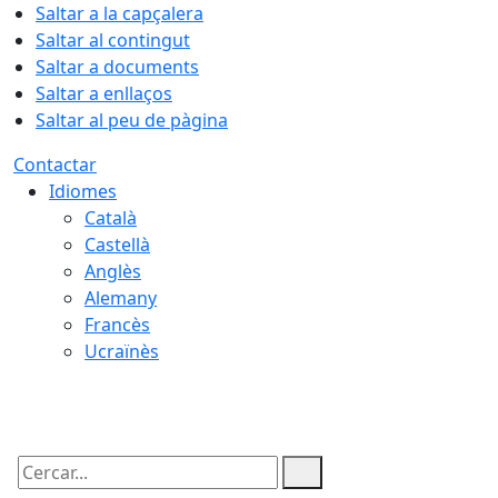
Saltar a la capçalera
Saltar al contingut
Saltar a documents
Saltar a enllaços
Saltar al peu de pàgina
Contactar
Idiomes
Català
Castellà
Anglès
Alemany
Francès
Ucraïnès
10.08.2026 | 04:46
Cercar: