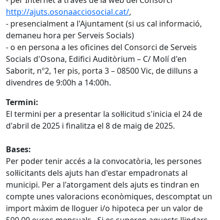
- per Internet a través de la web del Consorci
http://ajuts.osonaacciosocial.cat/
,
- presencialment a l'Ajuntament (si us cal informació,
demaneu hora per Serveis Socials)
- o en persona a les oficines del Consorci de Serveis
Socials d'Osona, Edifici Auditòrium – C/ Molí d'en
Saborit, nº2, 1er pis, porta 3 – 08500 Vic, de dilluns a
divendres de 9:00h a 14:00h.
Termini:
El termini per a presentar la sol·licitud s'inicia el 24 de
d'abril de 2025 i finalitza el 8 de maig de 2025.
Bases:
Per poder tenir accés a la convocatòria, les persones
sol·licitants dels ajuts han d'estar empadronats al
municipi. Per a l'atorgament dels ajuts es tindran en
compte unes valoracions econòmiques, descomptat un
import màxim de lloguer i/o hipoteca per un valor de