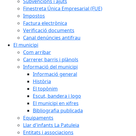
Subvencions i ajuts
Finestreta Única Empresarial (FUE)
Impostos
Factura electrònica
Verificació documents
Canal denúncies antifrau
El municipi
Com arribar
Carrerer, barris i plànols
Informació del municipi
Informació general
Història
El topònim
Escut, bandera i logo
El municipi en xifres
Bibliografia publicada
Equipaments
Llar d'infants La Patuleia
Entitats i associacions