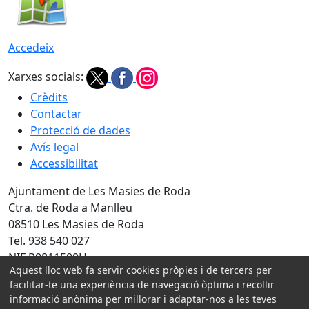
Accedeix
Xarxes socials:
Crèdits
Contactar
Protecció de dades
Avís legal
Accessibilitat
Ajuntament de Les Masies de Roda
Ctra. de Roda a Manlleu
08510 Les Masies de Roda
Tel. 938 540 027
NIF P0811500H
Aquest lloc web fa servir cookies pròpies i de tercers per
Amb la col·laboració de:
facilitar-te una experiència de navegació òptima i recollir
informació anònima per millorar i adaptar-nos a les teves