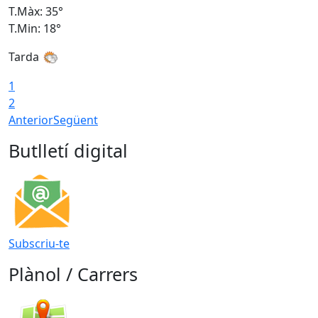
T.Màx: 35°
T
T.Min: 18°
T
Tarda
T
1
2
Anterior
Següent
Butlletí digital
Subscriu-te
Plànol / Carrers