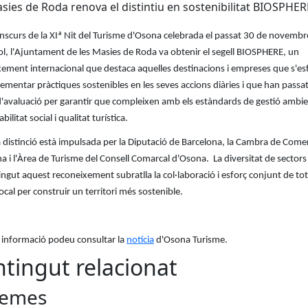
sies de Roda renova el distintiu en sostenibilitat BIOSPHE
anscurs de la XIª Nit del Turisme d'Osona celebrada el passat 30 de novembr
ol, l'Ajuntament de les Masies de Roda va obtenir el segell BIOSPHERE, un
xement internacional que destaca aquelles destinacions i empreses que s'es
ementar pràctiques sostenibles en les seves accions diàries i que han passa
'avaluació per garantir que compleixen amb els estàndards de gestió ambie
ilitat social i qualitat turística.
distinció està impulsada per la Diputació de Barcelona, la Cambra de Come
a i l'Àrea de Turisme del Consell Comarcal d'Osona. La diversitat de sector
ngut aquest reconeixement subratlla la col·laboració i esforç conjunt de tot e
 local per construir un territori més sostenible.
 informació podeu consultar la
notícia
d'Osona Turisme.
tingut relacionat
emes