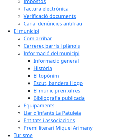
Impostos
Factura electrònica
Verificació documents
Canal denúncies antifrau
El municipi
Com arribar
Carrerer, barris i plànols
Informació del municipi
Informació general
Història
El topònim
Escut, bandera i logo
El municipi en xifres
Bibliografia publicada
Equipaments
Llar d'infants La Patuleia
Entitats i associacions
Premi literari Miquel Arimany
Turisme