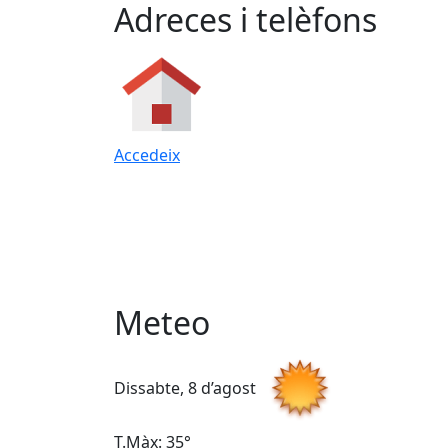
Adreces i telèfons
Accedeix
Meteo
Dissabte, 8 d’agost
T.Màx: 35°