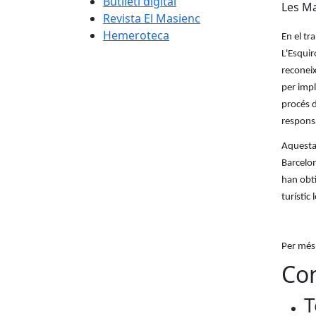
Butlletí digital
Les Ma
Revista El Masienc
Hemeroteca
En el tr
L'Esquir
reconei
per impl
procés d
responsab
Aquesta 
Barcelon
han obti
turístic
Per més
Con
T