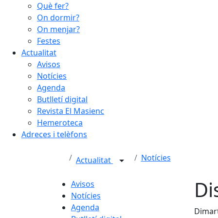
Què fer?
On dormir?
On menjar?
Festes
Actualitat
Avisos
Notícies
Agenda
Butlletí digital
Revista El Masienc
Hemeroteca
Adreces i telèfons
Notícies
Actualitat
Di
Avisos
Notícies
Agenda
Dimart