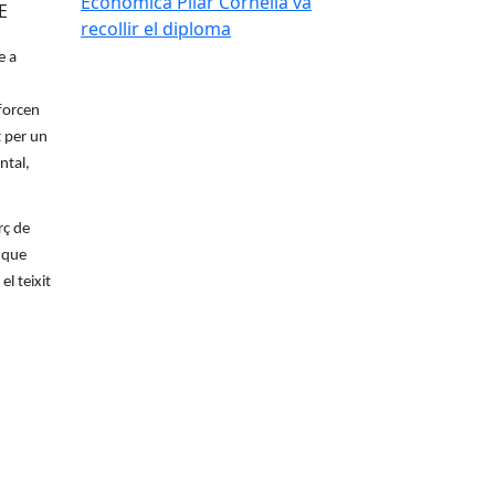
Econòmica Pilar Cornellà va
RE
recollir el diploma
e a
forcen
t per un
ntal,
rç de
s que
l teixit