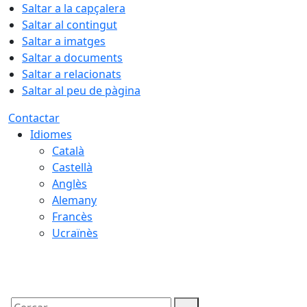
Saltar a la capçalera
Saltar al contingut
Saltar a imatges
Saltar a documents
Saltar a relacionats
Saltar al peu de pàgina
Contactar
Idiomes
Català
Castellà
Anglès
Alemany
Francès
Ucraïnès
06.08.2026 | 11:43