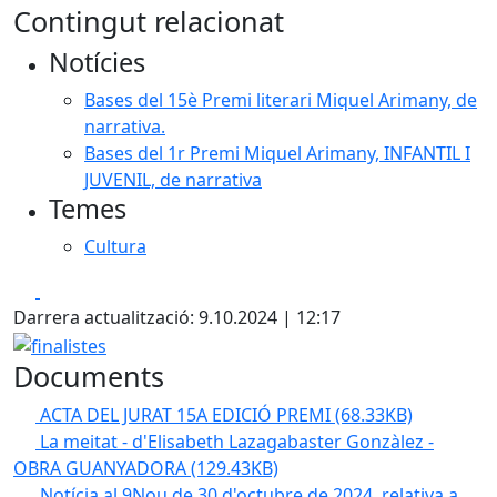
Contingut relacionat
Notícies
Bases del 15è Premi literari Miquel Arimany, de
narrativa.
Bases del 1r Premi Miquel Arimany, INFANTIL I
JUVENIL, de narrativa
Temes
Cultura
Facebook
X
Darrera actualització: 9.10.2024 | 12:17
finalistes
Documents
ACTA DEL JURAT 15A EDICIÓ PREMI
(68.33KB)
La meitat - d'Elisabeth Lazagabaster Gonzàlez -
OBRA GUANYADORA
(129.43KB)
Notícia al 9Nou de 30 d'octubre de 2024, relativa a