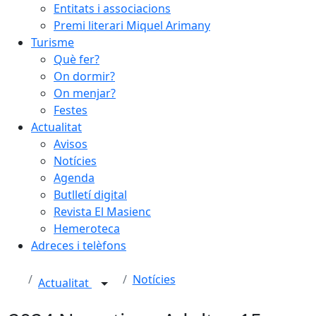
Entitats i associacions
Premi literari Miquel Arimany
Turisme
Què fer?
On dormir?
On menjar?
Festes
Actualitat
Avisos
Notícies
Agenda
Butlletí digital
Revista El Masienc
Hemeroteca
Adreces i telèfons
Notícies
Actualitat