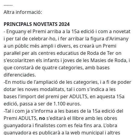
------
Altra informació:
PRINCIPALS NOVETATS 2024
- Enguany el Premi arriba a la 15a edició i com a novetat
i per tal de celebrar-ho, i fer arribar la figura d'Arimany
a un públic més ampli i divers, es crearà un Premi
paral·lel per als centres educatius de Roda de Ter on
s'escolaritzen els infants i joves de les Masies de Roda, i
que constarà de quatre categories, amb bases
diferenciades.
-En motiu de l'ampliació de les categories, i a fi de poder
dotar les noves modalitats, tal i com s'indica a les
bases l'import del premi per ADULTS, en aquesta 15a
edició, passa a ser de 1.100 euros.
-Tal i com ja s'informa a les bases de la 15a edició del
Premi ADULTS,
no
s'editarà el llibre amb les obres
guanyadora i finalistes com es feia fins ara. L'obra
guanyadora es publicarà a la web municipal i altres