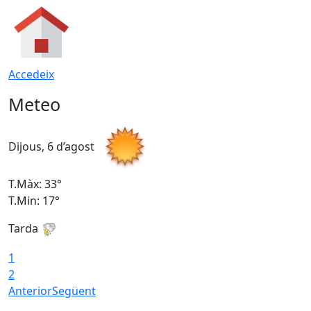
Accedeix
Meteo
Dijous, 6 d’agost
D
T.Màx: 33°
T
T.Min: 17°
T
Tarda
T
1
2
Anterior
Següent