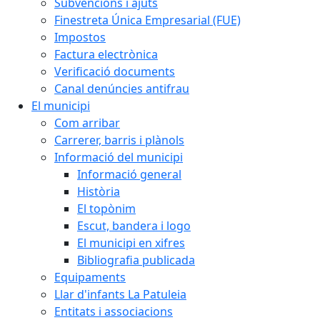
Subvencions i ajuts
Finestreta Única Empresarial (FUE)
Impostos
Factura electrònica
Verificació documents
Canal denúncies antifrau
El municipi
Com arribar
Carrerer, barris i plànols
Informació del municipi
Informació general
Història
El topònim
Escut, bandera i logo
El municipi en xifres
Bibliografia publicada
Equipaments
Llar d'infants La Patuleia
Entitats i associacions