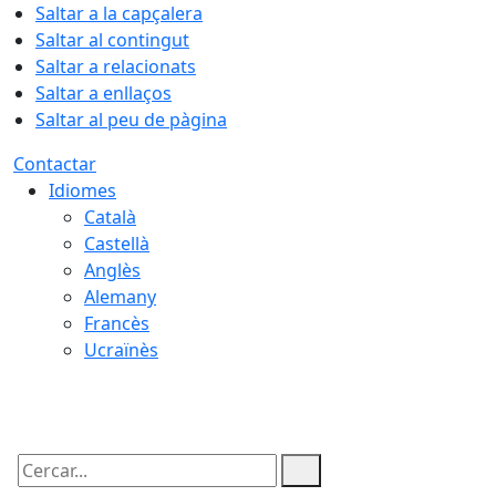
Saltar a la capçalera
Saltar al contingut
Saltar a relacionats
Saltar a enllaços
Saltar al peu de pàgina
Contactar
Idiomes
Català
Castellà
Anglès
Alemany
Francès
Ucraïnès
07.08.2026 | 19:49
Cercar: