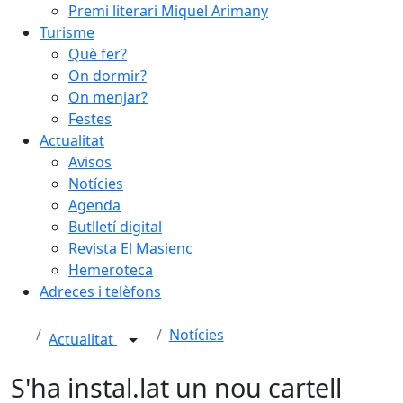
Premi literari Miquel Arimany
Turisme
Què fer?
On dormir?
On menjar?
Festes
Actualitat
Avisos
Notícies
Agenda
Butlletí digital
Revista El Masienc
Hemeroteca
Adreces i telèfons
Notícies
Actualitat
S'ha instal.lat un nou cartell