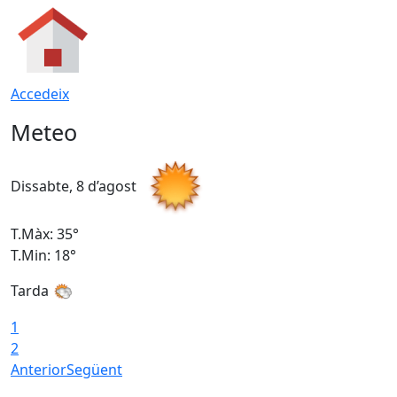
Accedeix
Meteo
Dissabte, 8 d’agost
D
T.Màx: 35°
T
T.Min: 18°
T
Tarda
T
1
2
Anterior
Següent