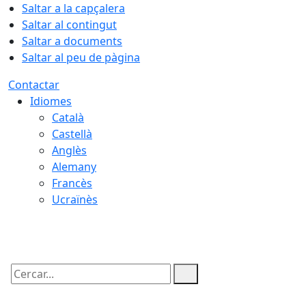
Saltar a la capçalera
Saltar al contingut
Saltar a documents
Saltar al peu de pàgina
Contactar
Idiomes
Català
Castellà
Anglès
Alemany
Francès
Ucraïnès
07.08.2026 | 07:38
Cercar: