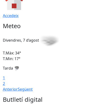
Accedeix
Meteo
Divendres, 7 d’agost
D
T.Màx: 34°
T
T.Min: 17°
T
Tarda
T
1
2
Anterior
Següent
Butlletí digital