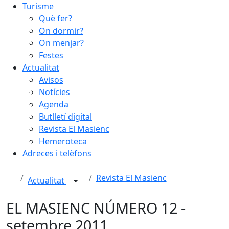
Turisme
Què fer?
On dormir?
On menjar?
Festes
Actualitat
Avisos
Notícies
Agenda
Butlletí digital
Revista El Masienc
Hemeroteca
Adreces i telèfons
Revista El Masienc
Actualitat
EL MASIENC NÚMERO 12 -
setembre 2011