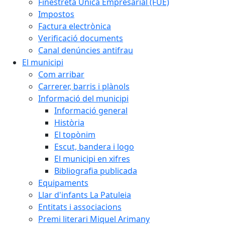
Finestreta Única Empresarial (FUE)
Impostos
Factura electrònica
Verificació documents
Canal denúncies antifrau
El municipi
Com arribar
Carrerer, barris i plànols
Informació del municipi
Informació general
Història
El topònim
Escut, bandera i logo
El municipi en xifres
Bibliografia publicada
Equipaments
Llar d'infants La Patuleia
Entitats i associacions
Premi literari Miquel Arimany