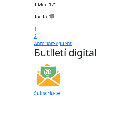
T.Min: 17°
Tarda
1
2
Anterior
Següent
Butlletí digital
Subscriu-te