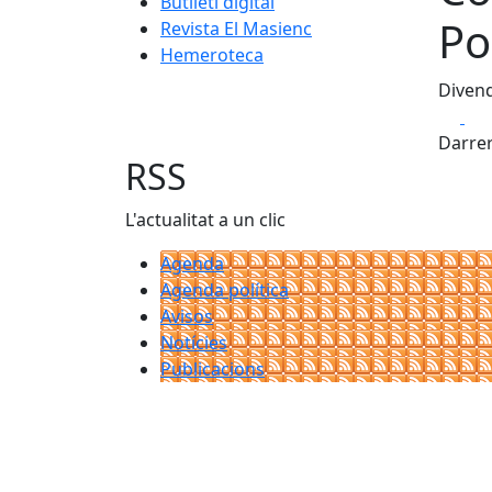
Butlletí digital
Po
Revista El Masienc
Hemeroteca
Divend
Fa
Darrer
RSS
L'actualitat a un clic
Agenda
Agenda política
Avisos
Notícies
Publicacions