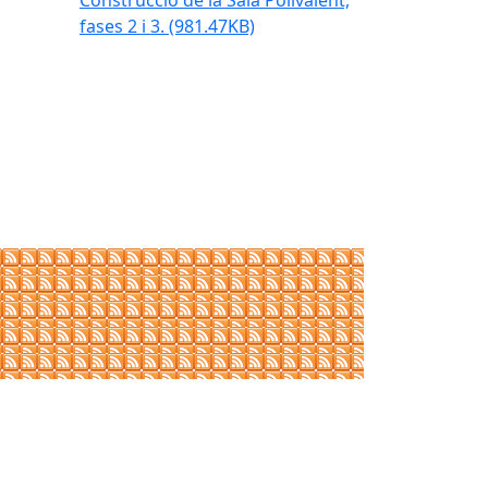
Construcció de la Sala Polivalent,
fases 2 i 3.
(981.47KB)