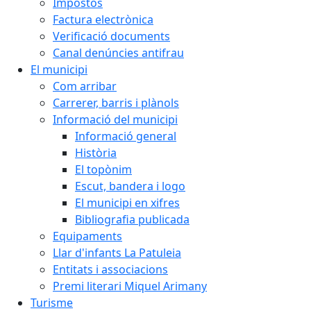
Impostos
Factura electrònica
Verificació documents
Canal denúncies antifrau
El municipi
Com arribar
Carrerer, barris i plànols
Informació del municipi
Informació general
Història
El topònim
Escut, bandera i logo
El municipi en xifres
Bibliografia publicada
Equipaments
Llar d'infants La Patuleia
Entitats i associacions
Premi literari Miquel Arimany
Turisme