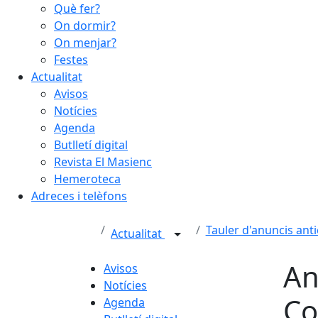
Què fer?
On dormir?
On menjar?
Festes
Actualitat
Avisos
Notícies
Agenda
Butlletí digital
Revista El Masienc
Hemeroteca
Adreces i telèfons
Tauler d'anuncis anti
Actualitat
An
Avisos
Notícies
Co
Agenda