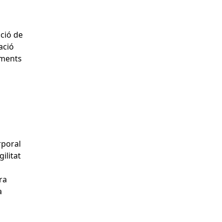
ació de
ació
aments
rporal
ilitat
ra
a