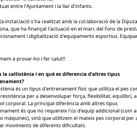
tuat entre l'Ajuntament i la llar d'infants.
a instal.lació s'ha realitzat amb la col.laboració de la Diput
ona, que ha finançat l'actuació en el marc del Fons de prest
cionament i digitalització d'equipaments esportius. Equip
mem a provar-ho i fer salut!!
 la cal·listènia i en què es diferencia d'altres tipus
renament?
·listènia és un tipus d'entrenament físic que utilitza el pes co
esistència per a desenvolupar força, flexibilitat, equilibri, ag
rol corporal. La principal diferència amb altres tipus
enament és que no requereix l'ús d'equip addicional (com a
o màquines), sinó que utilitzem el mateix pes corporal per 
zar moviments de diferents dificultats.