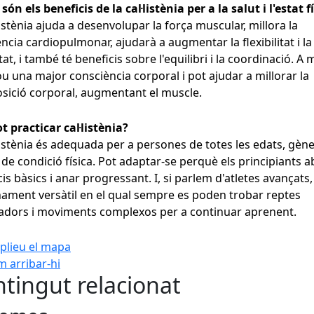
són els beneficis de la cal·listènia per a la salut i l'estat f
·listènia ajuda a desenvolupar la força muscular, millora la
ència cardiopulmonar, ajudarà a augmentar la flexibilitat i la
tat, i també té beneficis sobre l'equilibri i la coordinació. A 
 una major consciència corporal i pot ajudar a millorar la
ició corporal, augmentant el muscle.
t practicar cal·listènia?
·listènia és adequada per a persones de totes les edats, gène
s de condició física. Pot adaptar-se perquè els principiants 
cis bàsics i anar progressant. I, si parlem d'atletes avançats,
ament versàtil en el qual sempre es poden trobar reptes
adors i moviments complexos per a continuar aprenent.
plieu el mapa
 arribar-hi
Leaflet
| ©
OpenStreetMap
con
tingut relacionat