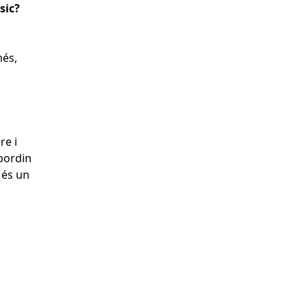
ísic?
més,
re i
abordin
 és un
tributors