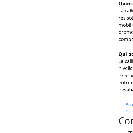
Quins 
La cal
resist
mobili
promou
compos
Qui po
La cal
nivell
exerci
entren
desafi
Am
Com
Con
+
−