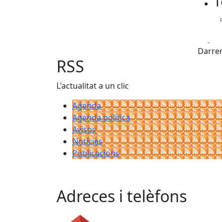
T
Fa
Darrer
RSS
L'actualitat a un clic
Agenda
Agenda política
Avisos
Notícies
Publicacions
Adreces i telèfons