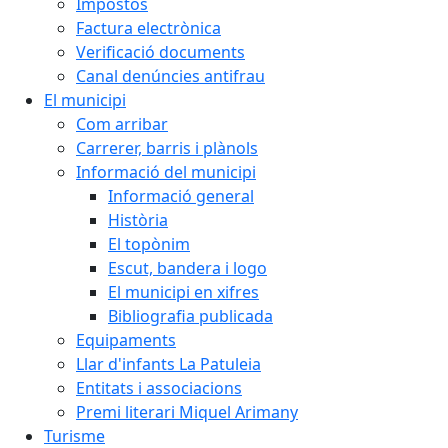
Impostos
Factura electrònica
Verificació documents
Canal denúncies antifrau
El municipi
Com arribar
Carrerer, barris i plànols
Informació del municipi
Informació general
Història
El topònim
Escut, bandera i logo
El municipi en xifres
Bibliografia publicada
Equipaments
Llar d'infants La Patuleia
Entitats i associacions
Premi literari Miquel Arimany
Turisme