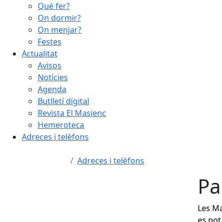
Què fer?
On dormir?
On menjar?
Festes
Actualitat
Avisos
Notícies
Agenda
Butlletí digital
Revista El Masienc
Hemeroteca
Adreces i telèfons
Adreces i telèfons
Pa
Les Ma
es pot 