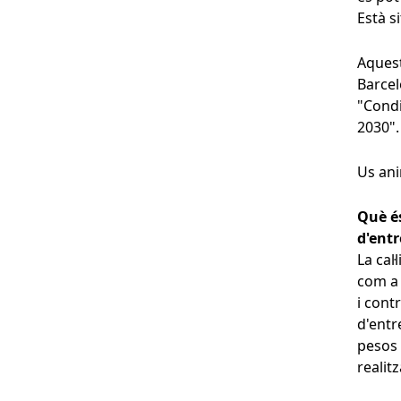
Està si
Aquest
Barcel
"Condi
2030".
Us ani
Què és
d'ent
La cal
com a r
i cont
d'entr
pesos 
realit