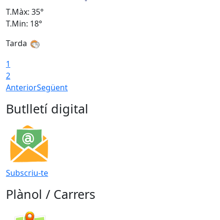
T.Màx: 35°
T
T.Min: 18°
T
Tarda
T
1
2
Anterior
Següent
Butlletí digital
Subscriu-te
Plànol / Carrers