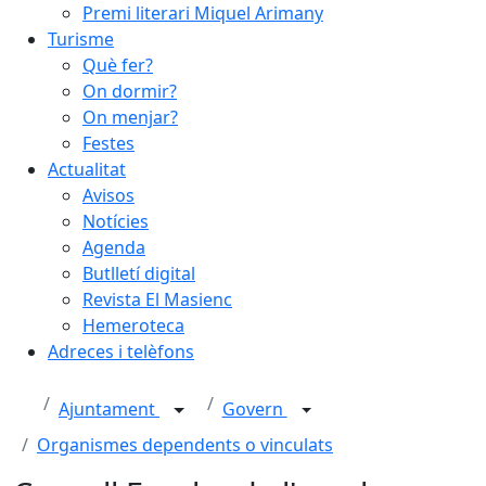
Premi literari Miquel Arimany
Turisme
Què fer?
On dormir?
On menjar?
Festes
Actualitat
Avisos
Notícies
Agenda
Butlletí digital
Revista El Masienc
Hemeroteca
Adreces i telèfons
Ajuntament
Govern
Organismes dependents o vinculats