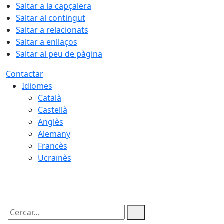
Saltar a la capçalera
Saltar al contingut
Saltar a relacionats
Saltar a enllaços
Saltar al peu de pàgina
Contactar
Idiomes
Català
Castellà
Anglès
Alemany
Francès
Ucraïnès
10.08.2026 | 07:48
Cercar: