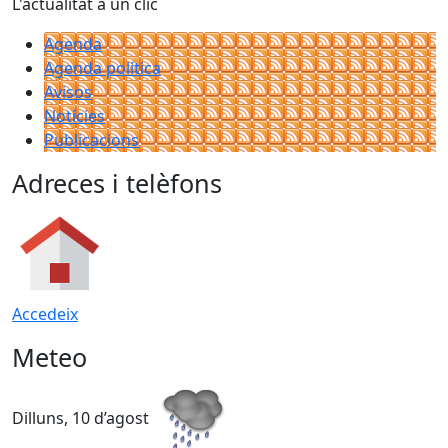
L'actualitat a un clic
Agenda
Agenda política
Avisos
Notícies
Publicacions
Adreces i telèfons
Accedeix
Meteo
Dilluns, 10 d’agost
D