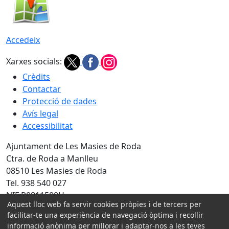
Accedeix
Xarxes socials:
Crèdits
Contactar
Protecció de dades
Avís legal
Accessibilitat
Ajuntament de Les Masies de Roda
Ctra. de Roda a Manlleu
08510 Les Masies de Roda
Tel. 938 540 027
NIF P0811500H
Aquest lloc web fa servir cookies pròpies i de tercers per
Amb la col·laboració de:
facilitar-te una experiència de navegació òptima i recollir
informació anònima per millorar i adaptar-nos a les teves