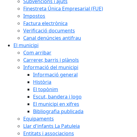
Subvencions i ajuts
Finestreta Única Empresarial (FUE)
Impostos
Factura electrònica
Verificació documents
Canal denúncies antifrau
El municipi
Com arribar
Carrerer, barris i plànols
Informació del municipi
Informació general
Història
El topònim
Escut, bandera i logo
El municipi en xifres
Bibliografia publicada
Equipaments
Llar d'infants La Patuleia
Entitats i associacions