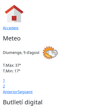
Accedeix
Meteo
Diumenge, 9 d’agost
D
T.Màx: 37°
T
T.Min: 17°
T
1
T
2
Anterior
Següent
Butlletí digital