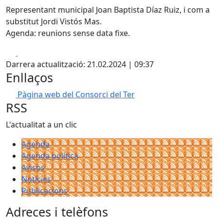
Representant municipal Joan Baptista Díaz Ruiz, i com a
substitut Jordi Vistós Mas.
Agenda: reunions sense data fixe.
Facebook
X
Darrera actualització: 21.02.2024 | 09:37
Enllaços
Pàgina web del Consorci del Ter
RSS
L'actualitat a un clic
Agenda
Agenda política
Avisos
Notícies
Publicacions
Adreces i telèfons