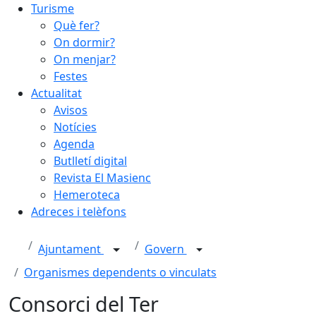
Turisme
Què fer?
On dormir?
On menjar?
Festes
Actualitat
Avisos
Notícies
Agenda
Butlletí digital
Revista El Masienc
Hemeroteca
Adreces i telèfons
Ajuntament
Govern
Organismes dependents o vinculats
Consorci del Ter