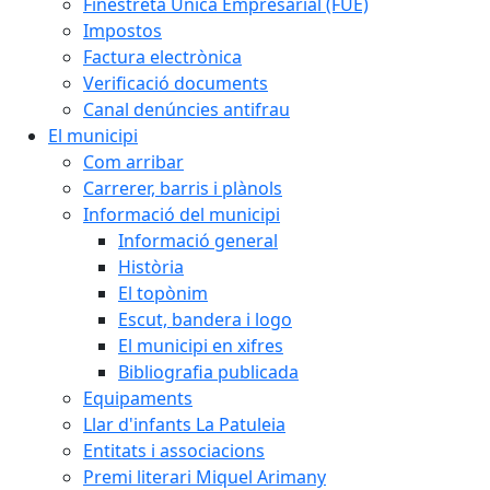
Finestreta Única Empresarial (FUE)
Impostos
Factura electrònica
Verificació documents
Canal denúncies antifrau
El municipi
Com arribar
Carrerer, barris i plànols
Informació del municipi
Informació general
Història
El topònim
Escut, bandera i logo
El municipi en xifres
Bibliografia publicada
Equipaments
Llar d'infants La Patuleia
Entitats i associacions
Premi literari Miquel Arimany