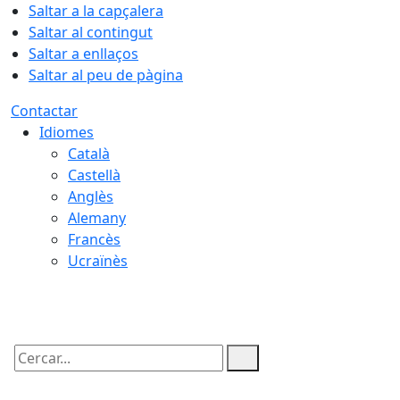
Saltar a la capçalera
Saltar al contingut
Saltar a enllaços
Saltar al peu de pàgina
Contactar
Idiomes
Català
Castellà
Anglès
Alemany
Francès
Ucraïnès
09.08.2026 | 10:20
Cercar: