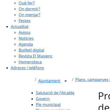
Què fer?
On dormir?
On menjar?
Festes
Actualitat
Avisos
Notícies
Agenda
Butlletí digital
Revista El Masienc
Hemeroteca
Adreces i telèfons
Plans, campanyes 
Ajuntament
Pr
Salutació de l'Alcalde
Govern
de
Ple municipal