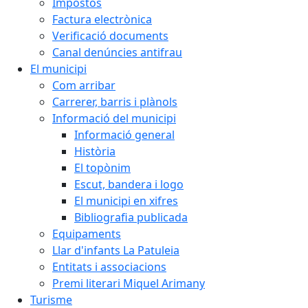
Impostos
Factura electrònica
Verificació documents
Canal denúncies antifrau
El municipi
Com arribar
Carrerer, barris i plànols
Informació del municipi
Informació general
Història
El topònim
Escut, bandera i logo
El municipi en xifres
Bibliografia publicada
Equipaments
Llar d'infants La Patuleia
Entitats i associacions
Premi literari Miquel Arimany
Turisme