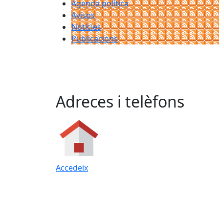
Agenda política
Avisos
Notícies
Publicacions
Adreces i telèfons
Accedeix