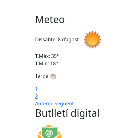
Meteo
Dissabte, 8 d’agost
T.Màx: 35°
T.Min: 18°
Tarda
1
2
Anterior
Següent
Butlletí digital