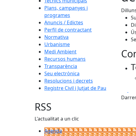
Tècnics municipals
Plans, campanyes i
Dillun
programes
Su
Anuncis / Edictes
Di
Perfil de contractant
Ús
Normativa
Se
Urbanisme
Con
Medi Ambient
Recursos humans
T
Transparència
Seu electrònica
Resolucions i decrets
Registre Civil i Jutjat de Pau
Fa
Darrer
RSS
L'actualitat a un clic
Agenda