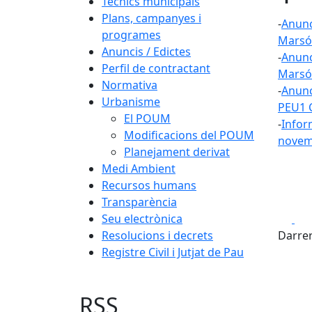
Tècnics municipals
Plans, campanyes i
-
Anunci
programes
Marsó
Anuncis / Edictes
-
Anunc
Perfil de contractant
Marsó
Normativa
-
Anunci
Urbanisme
PEU1 
El POUM
-
Infor
Modificacions del POUM
novem
Planejament derivat
Medi Ambient
Recursos humans
Transparència
Fa
Seu electrònica
Resolucions i decrets
Darrer
Registre Civil i Jutjat de Pau
RSS