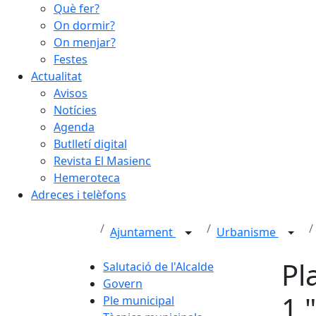
Què fer?
On dormir?
On menjar?
Festes
Actualitat
Avisos
Notícies
Agenda
Butlletí digital
Revista El Masienc
Hemeroteca
Adreces i telèfons
Ajuntament
Urbanisme
Pl
Salutació de l'Alcalde
Govern
1 
Ple municipal