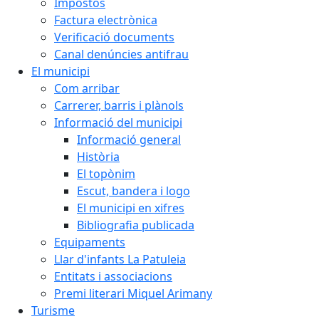
Impostos
Factura electrònica
Verificació documents
Canal denúncies antifrau
El municipi
Com arribar
Carrerer, barris i plànols
Informació del municipi
Informació general
Història
El topònim
Escut, bandera i logo
El municipi en xifres
Bibliografia publicada
Equipaments
Llar d'infants La Patuleia
Entitats i associacions
Premi literari Miquel Arimany
Turisme