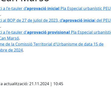
 a l'e-tauler d
'aprovació inicial
Pla Especial urbanístic PE
.
i al BOP de 27 de juliol de 2023, d
'aprovació inicia
l del PE
.
 a l'e-tauler d'
aprovació provisional
Pla Especial urbanísti
Can Marsó
.
me de la Comissió Territorial d'Urbanisme de data 15 de
bre de 2024
.
cebook
X
a actualització: 21.11.2024 | 10:45