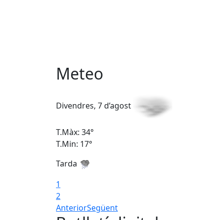
Meteo
Divendres, 7 d’agost
T.Màx: 34°
T.Min: 17°
Tarda
1
2
Anterior
Següent