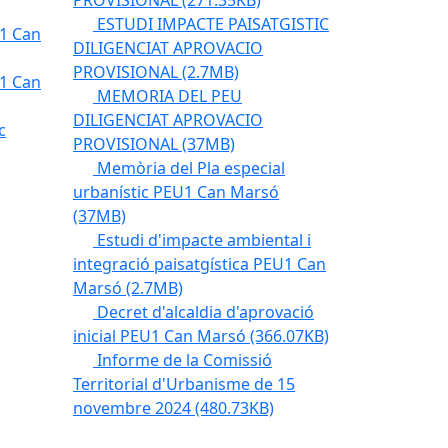
PROVISIONAL
(271.35KB)
ESTUDI IMPACTE PAISATGISTIC
U1 Can
DILIGENCIAT APROVACIO
PROVISIONAL
(2.7MB)
U1 Can
MEMORIA DEL PEU
DILIGENCIAT APROVACIO
c
PROVISIONAL
(37MB)
Memòria del Pla especial
urbanístic PEU1 Can Marsó
(37MB)
Estudi d'impacte ambiental i
integració paisatgística PEU1 Can
Marsó
(2.7MB)
Decret d'alcaldia d'aprovació
inicial PEU1 Can Marsó
(366.07KB)
Informe de la Comissió
Territorial d'Urbanisme de 15
novembre 2024
(480.73KB)