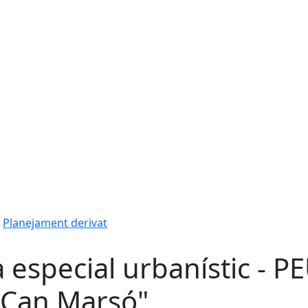
Planejament derivat
a especial urbanístic - P
"Can Marsó"