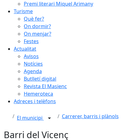
Premi literari Miquel Arimany
Turisme
Què fer?
On dormir?
On menjar?
Festes
Actualitat
Avisos
Notícies
Agenda
Butlletí digital
Revista El Masienc
Hemeroteca
Adreces i telèfons
Carrerer, barris i plànols
El municipi
Barri del Vicenç