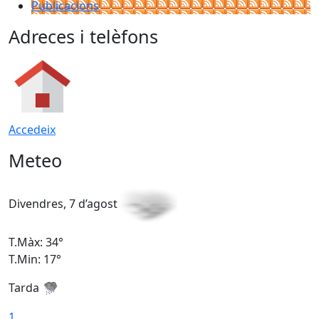
Publicacions
Adreces i telèfons
Accedeix
Meteo
Divendres, 7 d’agost
D
T.Màx: 34°
T
T.Min: 17°
T
Tarda
T
1