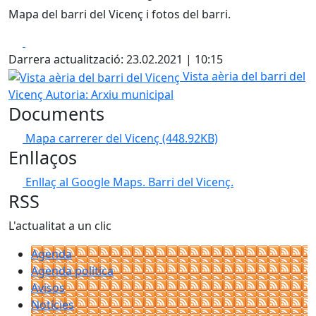
Mapa del barri del Vicenç i fotos del barri.
Facebook
X
Darrera actualització: 23.02.2021 | 10:15
Vista aèria del barri del Vicenç
Vista aèria del barri del
Vicenç
Autoria: Arxiu municipal
Documents
Mapa carrerer del Vicenç
(448.92KB)
Enllaços
Enllaç al Google Maps. Barri del Vicenç.
RSS
L'actualitat a un clic
Agenda
Agenda política
Avisos
Notícies