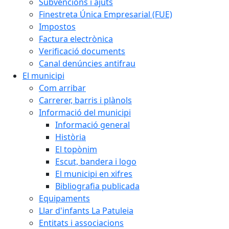
Subvencions i ajuts
Finestreta Única Empresarial (FUE)
Impostos
Factura electrònica
Verificació documents
Canal denúncies antifrau
El municipi
Com arribar
Carrerer, barris i plànols
Informació del municipi
Informació general
Història
El topònim
Escut, bandera i logo
El municipi en xifres
Bibliografia publicada
Equipaments
Llar d'infants La Patuleia
Entitats i associacions