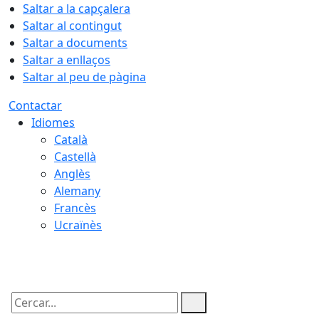
Saltar a la capçalera
Saltar al contingut
Saltar a documents
Saltar a enllaços
Saltar al peu de pàgina
Contactar
Idiomes
Català
Castellà
Anglès
Alemany
Francès
Ucraïnès
06.08.2026 | 14:04
Cercar: