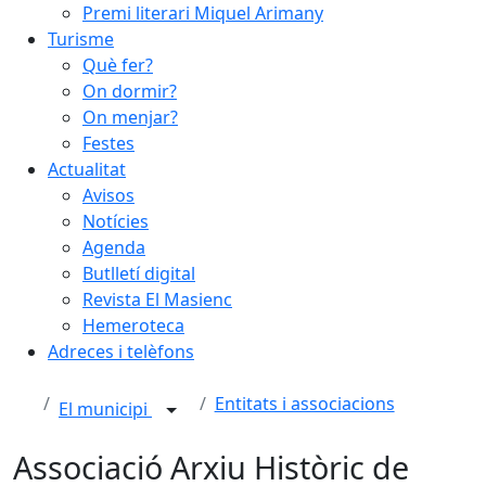
Premi literari Miquel Arimany
Turisme
Què fer?
On dormir?
On menjar?
Festes
Actualitat
Avisos
Notícies
Agenda
Butlletí digital
Revista El Masienc
Hemeroteca
Adreces i telèfons
Entitats i associacions
El municipi
Associació Arxiu Històric de