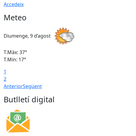
Accedeix
Meteo
Diumenge, 9 d’agost
D
T.Màx: 37°
T
T.Min: 17°
T
1
T
2
Anterior
Següent
Butlletí digital