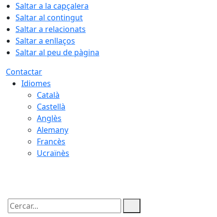
Saltar a la capçalera
Saltar al contingut
Saltar a relacionats
Saltar a enllaços
Saltar al peu de pàgina
Contactar
Idiomes
Català
Castellà
Anglès
Alemany
Francès
Ucraïnès
09.08.2026 | 00:16
Cercar: