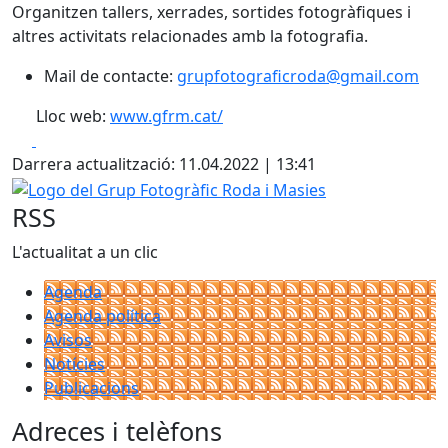
Organitzen tallers, xerrades, sortides fotogràfiques i
altres activitats relacionades amb la fotografia.
Mail de contacte:
grupfotograficroda@gmail.com
Lloc web:
www.gfrm.cat/
Facebook
X
Darrera actualització: 11.04.2022 | 13:41
Logo del Grup Fotogràfic Roda i Masies
RSS
L'actualitat a un clic
Agenda
Agenda política
Avisos
Notícies
Publicacions
Adreces i telèfons