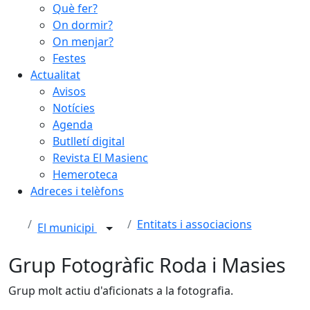
Què fer?
On dormir?
On menjar?
Festes
Actualitat
Avisos
Notícies
Agenda
Butlletí digital
Revista El Masienc
Hemeroteca
Adreces i telèfons
Entitats i associacions
El municipi
Grup Fotogràfic Roda i Masies
Grup molt actiu d'aficionats a la fotografia.