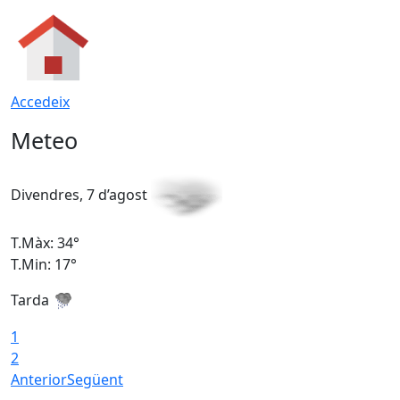
Accedeix
Meteo
Divendres, 7 d’agost
D
T.Màx: 34°
T
T.Min: 17°
T
Tarda
T
1
2
Anterior
Següent