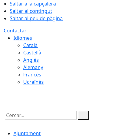
Saltar a la capçalera
Saltar al contingut
Saltar al peu de pàgina
Contactar
Idiomes
Català
Castellà
Anglès
Alemany
Francès
Ucraïnès
07.08.2026 | 06:16
Cercar:
Ajuntament