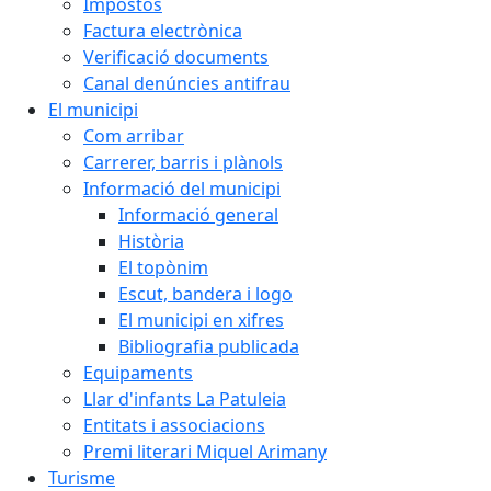
Impostos
Factura electrònica
Verificació documents
Canal denúncies antifrau
El municipi
Com arribar
Carrerer, barris i plànols
Informació del municipi
Informació general
Història
El topònim
Escut, bandera i logo
El municipi en xifres
Bibliografia publicada
Equipaments
Llar d'infants La Patuleia
Entitats i associacions
Premi literari Miquel Arimany
Turisme