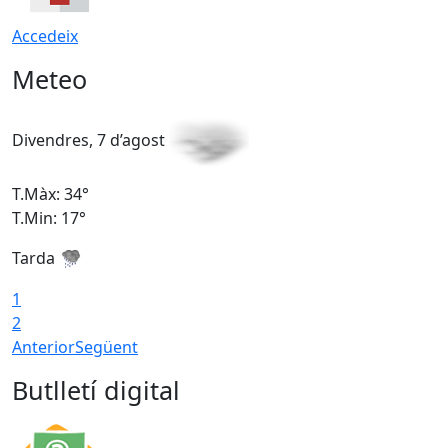
Accedeix
Meteo
Divendres, 7 d’agost
D
T.Màx: 34°
T
T.Min: 17°
T
Tarda
T
1
2
Anterior
Següent
Butlletí digital