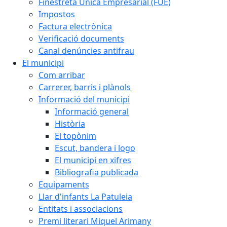
Finestreta Única Empresarial (FUE)
Impostos
Factura electrònica
Verificació documents
Canal denúncies antifrau
El municipi
Com arribar
Carrerer, barris i plànols
Informació del municipi
Informació general
Història
El topònim
Escut, bandera i logo
El municipi en xifres
Bibliografia publicada
Equipaments
Llar d'infants La Patuleia
Entitats i associacions
Premi literari Miquel Arimany