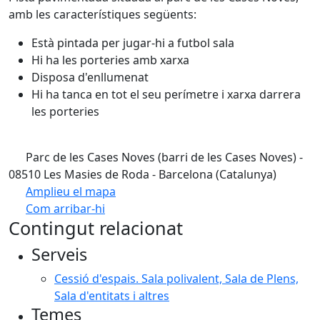
amb les característiques següents:
Està pintada per jugar-hi a futbol sala
Hi ha les porteries amb xarxa
Disposa d'enllumenat
Hi ha tanca en tot el seu perímetre i xarxa darrera
les porteries
Parc de les Cases Noves (barri de les Cases Noves) -
08510 Les Masies de Roda - Barcelona (Catalunya)
Amplieu el mapa
Com arribar-hi
Leaflet
| ©
OpenStreetMap
contributors
Contingut relacionat
+
Serveis
−
Cessió d'espais. Sala polivalent, Sala de Plens,
Sala d'entitats i altres
Temes