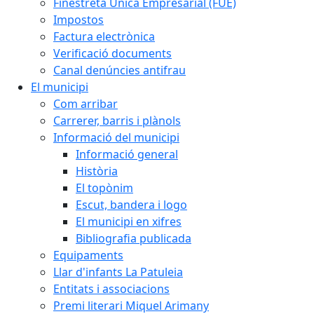
Finestreta Única Empresarial (FUE)
Impostos
Factura electrònica
Verificació documents
Canal denúncies antifrau
El municipi
Com arribar
Carrerer, barris i plànols
Informació del municipi
Informació general
Història
El topònim
Escut, bandera i logo
El municipi en xifres
Bibliografia publicada
Equipaments
Llar d'infants La Patuleia
Entitats i associacions
Premi literari Miquel Arimany