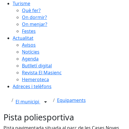
Turisme
Què fer?
On dormir?
On menjar?
Festes
Actualitat
Avisos
Notícies
Agenda
Butlletí digital
Revista El Masienc
Hemeroteca
Adreces i telèfons
Equipaments
El municipi
Pista poliesportiva
Pista pavimentada situada al parc de les Cases Noves,