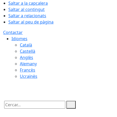
Saltar a la capçalera
Saltar al contingut
Saltar a relacionats
Saltar al peu de pàgina
Contactar
Idiomes
Català
Castellà
Anglès
Alemany
Francès
Ucraïnès
09.08.2026 | 14:47
Cercar: