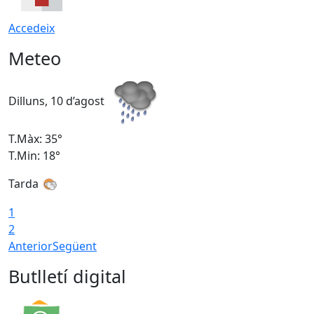
Accedeix
Meteo
Dilluns, 10 d’agost
D
T.Màx: 35°
T
T.Min: 18°
T
Tarda
T
1
2
Anterior
Següent
Butlletí digital