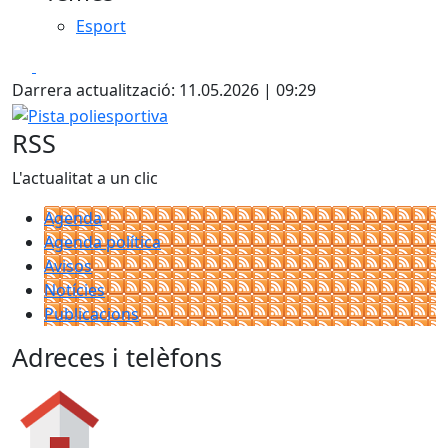
Esport
Facebook
X
Darrera actualització: 11.05.2026 | 09:29
Pista poliesportiva
RSS
L'actualitat a un clic
Agenda
Agenda política
Avisos
Notícies
Publicacions
Adreces i telèfons