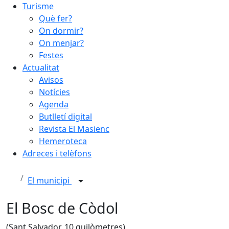
Turisme
Què fer?
On dormir?
On menjar?
Festes
Actualitat
Avisos
Notícies
Agenda
Butlletí digital
Revista El Masienc
Hemeroteca
Adreces i telèfons
El municipi
El Bosc de Còdol
(Sant Salvador, 10 quilòmetres)