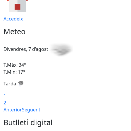
Accedeix
Meteo
Divendres, 7 d’agost
D
T.Màx: 34°
T
T.Min: 17°
T
Tarda
T
1
2
Anterior
Següent
Butlletí digital