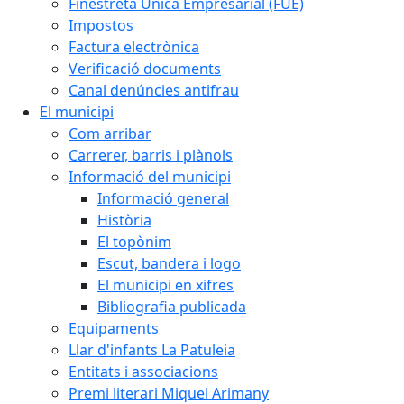
Finestreta Única Empresarial (FUE)
Impostos
Factura electrònica
Verificació documents
Canal denúncies antifrau
El municipi
Com arribar
Carrerer, barris i plànols
Informació del municipi
Informació general
Història
El topònim
Escut, bandera i logo
El municipi en xifres
Bibliografia publicada
Equipaments
Llar d'infants La Patuleia
Entitats i associacions
Premi literari Miquel Arimany