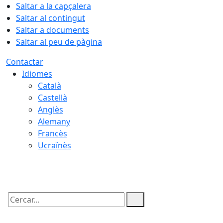
Saltar a la capçalera
Saltar al contingut
Saltar a documents
Saltar al peu de pàgina
Contactar
Idiomes
Català
Castellà
Anglès
Alemany
Francès
Ucraïnès
06.08.2026 | 13:49
Cercar: