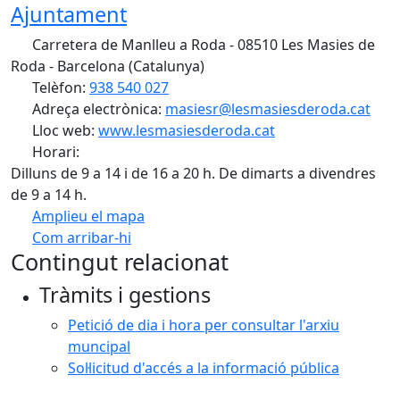
Ajuntament
Carretera de Manlleu a Roda - 08510 Les Masies de
Roda - Barcelona (Catalunya)
Telèfon:
938 540 027
Adreça electrònica:
masiesr@lesmasiesderoda.cat
Lloc web:
www.lesmasiesderoda.cat
Horari:
Dilluns de 9 a 14 i de 16 a 20 h. De dimarts a divendres
de 9 a 14 h.
Amplieu el mapa
Com arribar-hi
Leaflet
| ©
OpenStreetMap
contributors
Contingut relacionat
+
Tràmits i gestions
−
Petició de dia i hora per consultar l'arxiu
muncipal
Sol·licitud d'accés a la informació pública