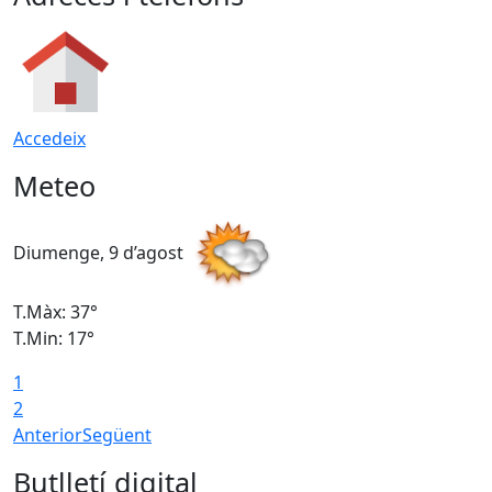
Accedeix
Meteo
Diumenge, 9 d’agost
D
T.Màx: 37°
T
T.Min: 17°
T
1
T
2
Anterior
Següent
Butlletí digital