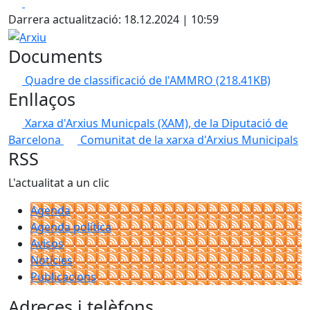
Facebook
X
Darrera actualització: 18.12.2024 | 10:59
Arxiu
Documents
Quadre de classificació de l'AMMRO
(218.41KB)
Enllaços
Xarxa d'Arxius Municpals (XAM), de la Diputació de
Barcelona
Comunitat de la xarxa d'Arxius Municipals
RSS
L'actualitat a un clic
Agenda
Agenda política
Avisos
Notícies
Publicacions
Adreces i telèfons