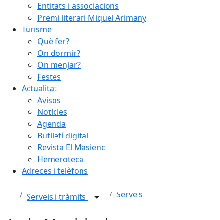
Entitats i associacions
Premi literari Miquel Arimany
Turisme
Què fer?
On dormir?
On menjar?
Festes
Actualitat
Avisos
Notícies
Agenda
Butlletí digital
Revista El Masienc
Hemeroteca
Adreces i telèfons
Serveis
Serveis i tràmits