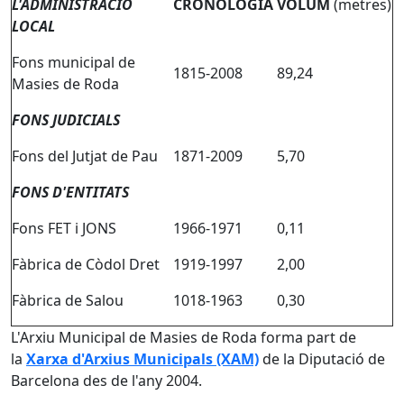
L'ADMINISTRACIÓ
CRONOLOGIA
VOLUM
(metres)
LOCAL
Fons municipal de
1815-2008
89,24
Masies de Roda
FONS JUDICIALS
Fons del Jutjat de Pau
1871-2009
5,70
FONS D'ENTITATS
Fons FET i JONS
1966-1971
0,11
Fàbrica de Còdol Dret
1919-1997
2,00
Fàbrica de Salou
1018-1963
0,30
L'Arxiu Municipal de Masies de Roda forma part de
la
Xarxa d'Arxius Municipals (XAM)
de la Diputació de
Barcelona des de l'any 2004.