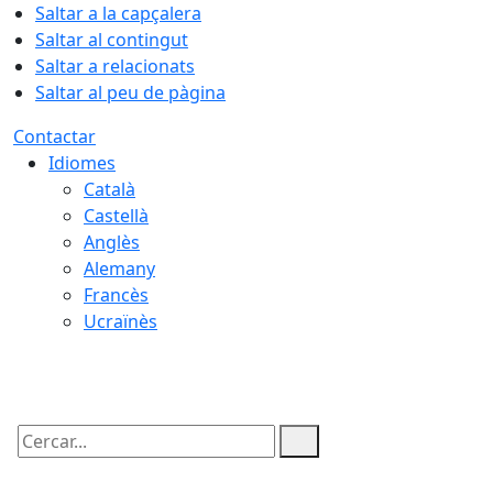
Saltar a la capçalera
Saltar al contingut
Saltar a relacionats
Saltar al peu de pàgina
Contactar
Idiomes
Català
Castellà
Anglès
Alemany
Francès
Ucraïnès
06.08.2026 | 23:31
Cercar: