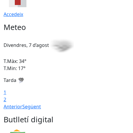
Accedeix
Meteo
Divendres, 7 d’agost
D
T.Màx: 34°
T
T.Min: 17°
T
Tarda
T
1
2
Anterior
Següent
Butlletí digital