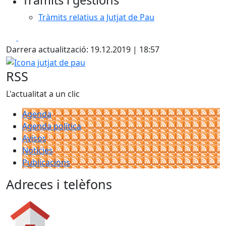
Tràmits i gestions
Tràmits relatius a Jutjat de Pau
Facebook
X
Darrera actualització: 19.12.2019 | 18:57
Icona jutjat de pau
RSS
L'actualitat a un clic
Agenda
Agenda política
Avisos
Notícies
Publicacions
Adreces i telèfons