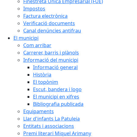
Finestreta Única Empresarial (FUE)
Impostos
Factura electrònica
Verificació documents
Canal denúncies antifrau
El municipi
Com arribar
Carrerer, barris i plànols
Informació del municipi
Informació general
Història
El topònim
Escut, bandera i logo
El municipi en xifres
Bibliografia publicada
Equipaments
Llar d'infants La Patuleia
Entitats i associacions
Premi literari Miquel Arimany