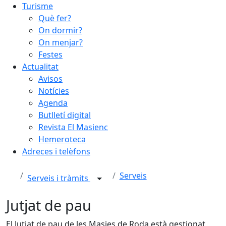
Turisme
Què fer?
On dormir?
On menjar?
Festes
Actualitat
Avisos
Notícies
Agenda
Butlletí digital
Revista El Masienc
Hemeroteca
Adreces i telèfons
Serveis
Serveis i tràmits
Jutjat de pau
El Jutjat de pau de les Masies de Roda està gestionat