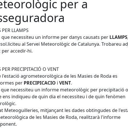
teorològic per a
asseguradora
 PER LLAMPS
 que necessiteu un informe per danys causats per
LLAMPS
 sol.liciteu al Servei Meteorològic de Catalunya. Trobareu a
ç per accedir-hi.
 PER PRECIPITACIÓ O VENT
 l'estació agrometeorològica de les Masies de Roda es
nformes per
PRECIPICACIO
i
VENT
.
 que necessiteu un informe meteorològic per precipitació o
e ens indiqueu de quin dia el necessiteu i de quin fenòmen
ològic.
tat Meteoguilleries, mitjançant les dades obtingudes de l'est
teorològica de les Masies de Roda, realitzarà l'informe
sponent.