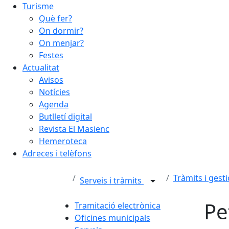
Turisme
Què fer?
On dormir?
On menjar?
Festes
Actualitat
Avisos
Notícies
Agenda
Butlletí digital
Revista El Masienc
Hemeroteca
Adreces i telèfons
Tràmits i gest
Serveis i tràmits
Pe
Tramitació electrònica
Oficines municipals