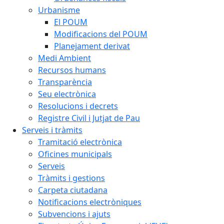
Urbanisme
El POUM
Modificacions del POUM
Planejament derivat
Medi Ambient
Recursos humans
Transparència
Seu electrònica
Resolucions i decrets
Registre Civil i Jutjat de Pau
Serveis i tràmits
Tramitació electrònica
Oficines municipals
Serveis
Tràmits i gestions
Carpeta ciutadana
Notificacions electròniques
Subvencions i ajuts