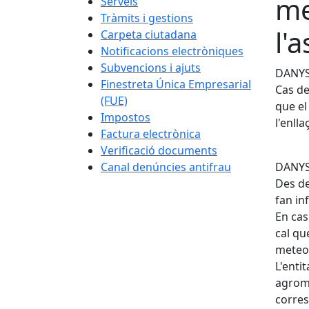
me
Serveis
Tràmits i gestions
l'
Carpeta ciutadana
Notificacions electròniques
Subvencions i ajuts
DANYS
Finestreta Única Empresarial
Cas de
(FUE)
que el
Impostos
l'enlla
Factura electrònica
Verificació documents
Canal denúncies antifrau
DANYS
Des de
fan i
En cas
cal qu
meteor
L'enti
agrome
corre