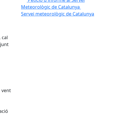
Petició d'informe al Servei
Meteorològic de Catalunya
Servei meteorològic de Catalunya
, cal
djunt
 vent
ació