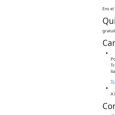
Ens e
Qui
gratuï
Can
Po
Tr
ll
Tr
A 
Con