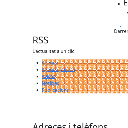
E
Fa
Darrer
RSS
L'actualitat a un clic
Agenda
Agenda política
Avisos
Notícies
Publicacions
Adreces i telèfons