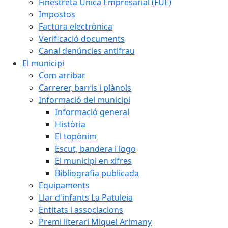
Finestreta Única Empresarial (FUE)
Impostos
Factura electrònica
Verificació documents
Canal denúncies antifrau
El municipi
Com arribar
Carrerer, barris i plànols
Informació del municipi
Informació general
Història
El topònim
Escut, bandera i logo
El municipi en xifres
Bibliografia publicada
Equipaments
Llar d'infants La Patuleia
Entitats i associacions
Premi literari Miquel Arimany