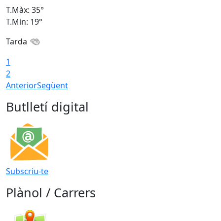
T.Màx: 35°
T
T.Min: 19°
T
Tarda
T
1
2
Anterior
Següent
Butlletí digital
Subscriu-te
Plànol / Carrers