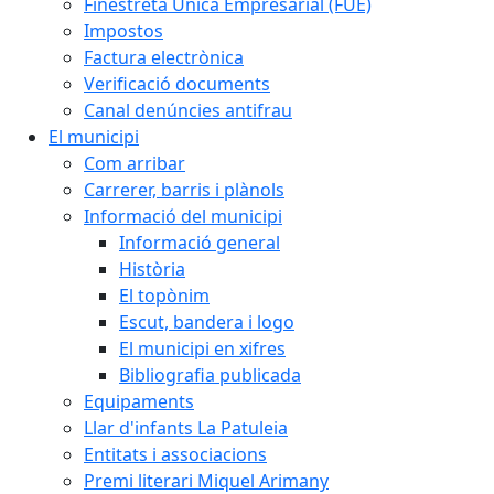
Finestreta Única Empresarial (FUE)
Impostos
Factura electrònica
Verificació documents
Canal denúncies antifrau
El municipi
Com arribar
Carrerer, barris i plànols
Informació del municipi
Informació general
Història
El topònim
Escut, bandera i logo
El municipi en xifres
Bibliografia publicada
Equipaments
Llar d'infants La Patuleia
Entitats i associacions
Premi literari Miquel Arimany