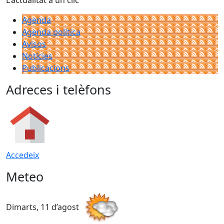
Agenda
Agenda política
Avisos
Notícies
Publicacions
Adreces i telèfons
Accedeix
Meteo
Dimarts, 11 d’agost
D