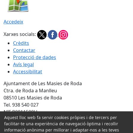
Accedeix
Xarxes socials:
Crèdits
Contactar
Protecció de dades
Avís legal
Accessibilitat
Ajuntament de Les Masies de Roda
Ctra. de Roda a Manlleu
08510 Les Masies de Roda
Tel. 938 540 027
NIF P0811500H
Aquest lloc web fa servir cookies pròpies i de tercers per
Amb la col·laboració de:
facilitar-te una experiència de navegació òptima i recollir
informació anònima per millorar i adaptar-nos a les teves