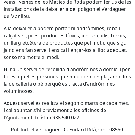
veïns i veïnes de les Masies de Roda podem fer ús de les
instal·lacions de la deixalleria del polígon el Verdaguer
de Manlleu.
A la deixalleria podem portar-hi andròmines, roba i
calçat vell, piles, productes tòxics, pintura, olis, ferros, i
un llarg etcètera de productes que pel motiu que sigui
ja no ens fan servei i ens cal llençar-los al lloc adequat,
sense malmetre el medi.
Hi ha un servei de recollida d'andròmines a domicili per
totes aquelles persones que no poden desplaçar-se fins
la deixalleria o bé perquè es tracta d'andròmines
voluminoses.
Aquest servei es realitza el segon dimarts de cada mes,
i cal apuntar-s'hi prèviament a les oficines de
l'Ajuntament, telèfon 938 540 027.
Pol. Ind. el Verdaguer - C. Eudard Rifà, s/n - 08560