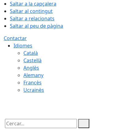
Saltar a la capçalera
Saltar al contingut
Saltar a relacionats
Saltar al peu de pàgina
Contactar
Idiomes
Català
Castellà
Anglès
Alemany
Francès
Ucraïnès
10.08.2026 | 19:20
Cercar: