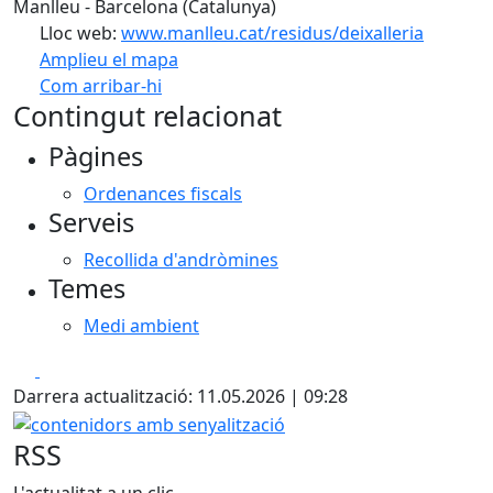
Manlleu - Barcelona (Catalunya)
Lloc web:
www.manlleu.cat/residus/deixalleria
Amplieu el mapa
Com arribar-hi
Leaflet
| ©
OpenStreetMap
contributors
Contingut relacionat
+
Pàgines
−
Ordenances fiscals
Serveis
Recollida d'andròmines
Temes
Medi ambient
Facebook
X
Darrera actualització: 11.05.2026 | 09:28
contenidors amb senyalització
RSS
L'actualitat a un clic