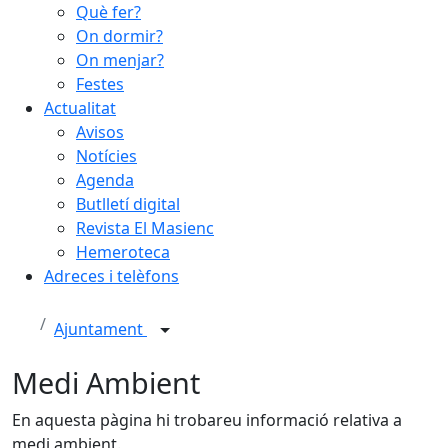
Què fer?
On dormir?
On menjar?
Festes
Actualitat
Avisos
Notícies
Agenda
Butlletí digital
Revista El Masienc
Hemeroteca
Adreces i telèfons
Ajuntament
Medi Ambient
En aquesta pàgina hi trobareu informació relativa a
medi ambient.