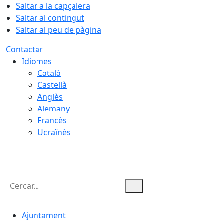
Saltar a la capçalera
Saltar al contingut
Saltar al peu de pàgina
Contactar
Idiomes
Català
Castellà
Anglès
Alemany
Francès
Ucraïnès
07.08.2026 | 20:37
Cercar:
Ajuntament