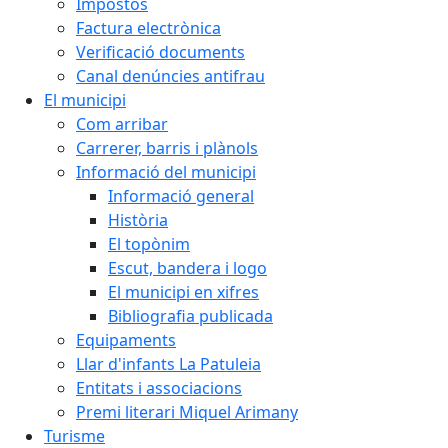
Impostos
Factura electrònica
Verificació documents
Canal denúncies antifrau
El municipi
Com arribar
Carrerer, barris i plànols
Informació del municipi
Informació general
Història
El topònim
Escut, bandera i logo
El municipi en xifres
Bibliografia publicada
Equipaments
Llar d'infants La Patuleia
Entitats i associacions
Premi literari Miquel Arimany
Turisme