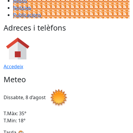
Avisos
Notícies
Publicacions
Adreces i telèfons
Accedeix
Meteo
Dissabte, 8 d’agost
D
T.Màx: 35°
T
T.Min: 18°
T
Tarda
T