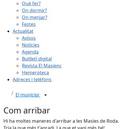
Què fer?
On dormir?
On menjar?
Festes
Actualitat
Avisos
Notícies
Agenda
Butlletí digital
Revista El Masienc
Hemeroteca
Adreces i telèfons
El municipi
Com arribar
Hi ha moltes maneres d'arribar a les Masies de Roda.
Tria la que més t'agradi. La que et vagi més bé!