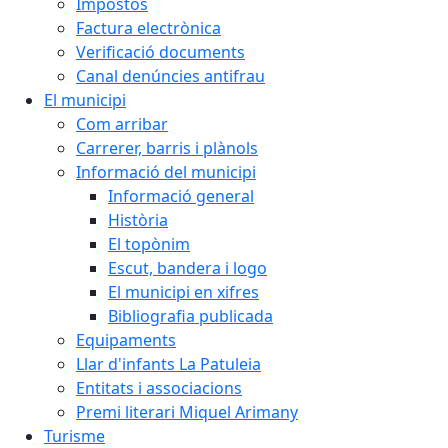
Impostos
Factura electrònica
Verificació documents
Canal denúncies antifrau
El municipi
Com arribar
Carrerer, barris i plànols
Informació del municipi
Informació general
Història
El topònim
Escut, bandera i logo
El municipi en xifres
Bibliografia publicada
Equipaments
Llar d'infants La Patuleia
Entitats i associacions
Premi literari Miquel Arimany
Turisme