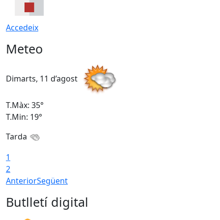
Accedeix
Meteo
Dimarts, 11 d’agost
D
T.Màx: 35°
T
T.Min: 19°
T
Tarda
T
1
2
Anterior
Següent
Butlletí digital