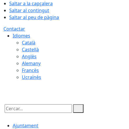
Saltar a la capçalera
Saltar al contingut
Saltar al peu de pàgina
Contactar
Idiomes
Català
Castellà
Anglès
Alemany
Francès
Ucraïnès
10.08.2026 | 19:57
Cercar:
Ajuntament