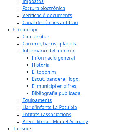
Impostos
Factura electrònica
Verificació documents
Canal denúncies antifrau
El municipi
Com arribar
Carrerer, barris i plànols
Informació del municipi
Informació general
Història
El topònim
Escut, bandera i logo
El municipi en xifres
Bibliografia publicada
Equipaments
Llar d'infants La Patuleia
Entitats i associacions
Premi literari Miquel Arimany
Turisme