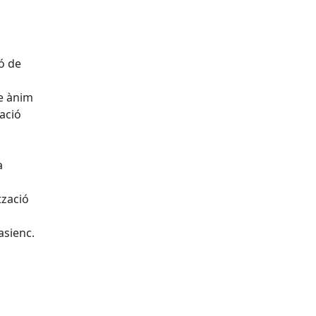
ó de
e ànim
pació
a
tzació
asienc.