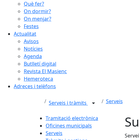
Què fer?
On dormir?
On menjar?
Festes
Actualitat
Avisos
Notícies
Agenda
Butlletí digital
Revista El Masienc
Hemeroteca
Adreces i telèfons
Serveis
Serveis i tràmits
Su
Tramitació electrònica
Oficines municipals
Serveis
Servei