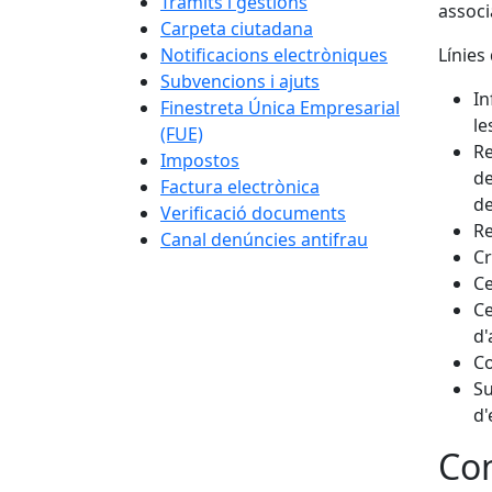
Tràmits i gestions
associ
Carpeta ciutadana
Notificacions electròniques
Línies 
Subvencions i ajuts
In
Finestreta Única Empresarial
le
(FUE)
Re
Impostos
de
Factura electrònica
de
Verificació documents
Re
Canal denúncies antifrau
Cr
Ce
Ce
d'
Co
Su
d'
Con