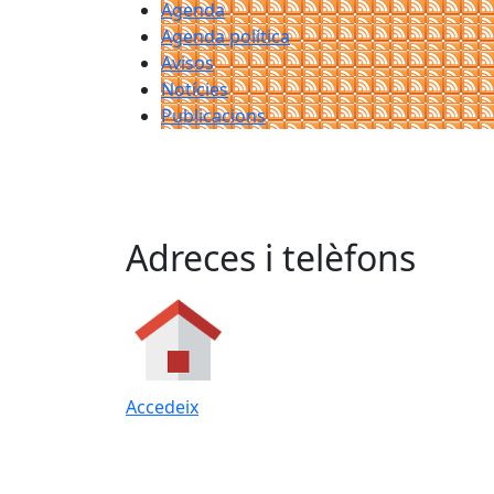
Agenda
Agenda política
Avisos
Notícies
Publicacions
Adreces i telèfons
Accedeix