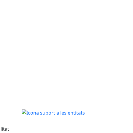
Icona suport a les entitats
itat