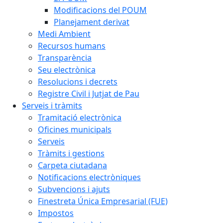
Modificacions del POUM
Planejament derivat
Medi Ambient
Recursos humans
Transparència
Seu electrònica
Resolucions i decrets
Registre Civil i Jutjat de Pau
Serveis i tràmits
Tramitació electrònica
Oficines municipals
Serveis
Tràmits i gestions
Carpeta ciutadana
Notificacions electròniques
Subvencions i ajuts
Finestreta Única Empresarial (FUE)
Impostos