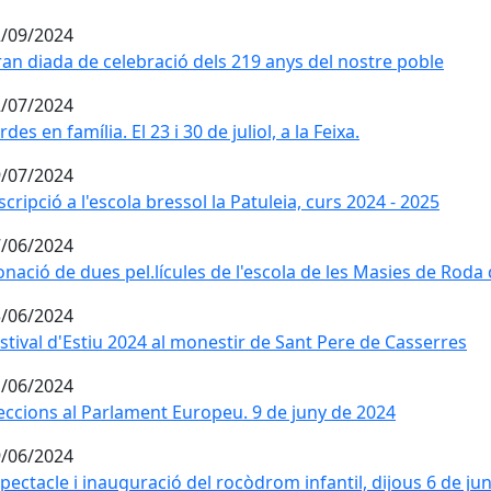
/09/2024
an diada de celebració dels 219 anys del nostre poble
an diada de celebració dels 219 anys del nostre poble
/07/2024
rdes en família. El 23 i 30 de juliol, a la Feixa.
rdes en família. El 23 i 30 de juliol, a la Feixa.
/07/2024
scripció a l'escola bressol la Patuleia, curs 2024 - 2025
scripció a l'escola bressol la Patuleia, curs 2024 - 2025
/06/2024
nació de dues pel.lícules de l'escola de les Masies de Roda d
nació de dues pel.lícules de l'escola de les Masies de Roda d
/06/2024
stival d'Estiu 2024 al monestir de Sant Pere de Casserres
stival d'Estiu 2024 al monestir de Sant Pere de Casserres
/06/2024
eccions al Parlament Europeu. 9 de juny de 2024
eccions al Parlament Europeu. 9 de juny de 2024
/06/2024
pectacle i inauguració del rocòdrom infantil, dijous 6 de jun
pectacle i inauguració del rocòdrom infantil, dijous 6 de jun