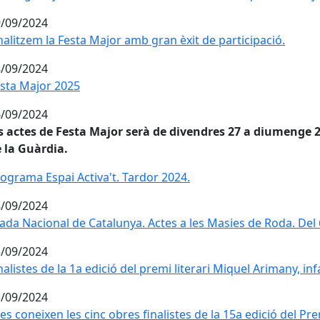
/09/2024
nalitzem la Festa Major amb gran èxit de participació.
nalitzem la Festa Major amb gran èxit de participació.
/09/2024
sta Major 2025
sta Major 2025
/09/2024
s actes de Festa Major serà de divendres 27 a diumenge 
 la Guàrdia.
ograma Espai Activa't. Tardor 2024.
ograma Espai Activa't. Tardor 2024.
/09/2024
ada Nacional de Catalunya. Actes a les Masies de Roda. Del 
ada Nacional de Catalunya. Actes a les Masies de Roda. Del 
/09/2024
nalistes de la 1a edició del premi literari Miquel Arimany, infan
nalistes de la 1a edició del premi literari Miquel Arimany, infan
/09/2024
 es coneixen les cinc obres finalistes de la 15a edició del Pr
 es coneixen les cinc obres finalistes de la 15a edició del Pr