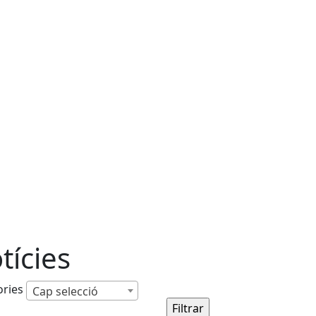
tícies
ories
Cap selecció