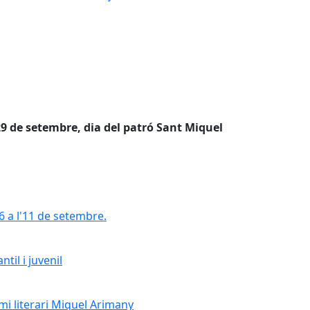
29 de setembre, dia del patró Sant Miquel
6 a l'11 de setembre.
6 a l'11 de setembre.
til i juvenil
til i juvenil
emi literari Miquel Arimany
emi literari Miquel Arimany