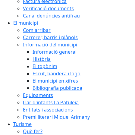
Factura electrònica
Verificació documents
Canal denúncies antifrau
El municipi
Com arribar
Carrerer, barris i plànols
Informació del municipi
Informació general
Història
El topònim
Escut, bandera i logo
El municipi en xifres
Bibliografia publicada
Equipaments
Llar d'infants La Patuleia
Entitats i associacions
Premi literari Miquel Arimany
Turisme
Què fer?