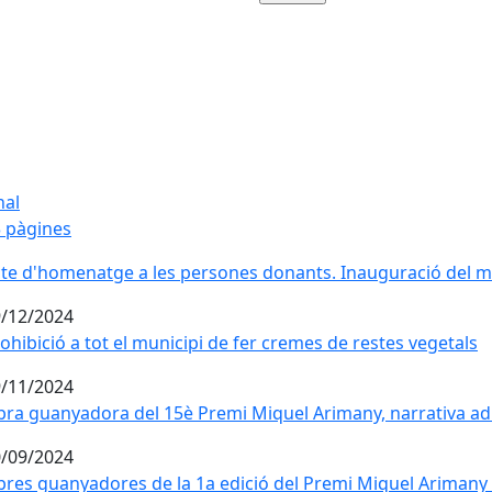
nal
 pàgines
te d'homenatge a les persones donants. Inauguració del
te d'homenatge a les persones donants. Inauguració del
/12/2024
ohibició a tot el municipi de fer cremes de restes vegetals
ohibició a tot el municipi de fer cremes de restes vegetals
/11/2024
ra guanyadora del 15è Premi Miquel Arimany, narrativa adu
ra guanyadora del 15è Premi Miquel Arimany, narrativa adu
/09/2024
res guanyadores de la 1a edició del Premi Miquel Arimany de 
res guanyadores de la 1a edició del Premi Miquel Arimany de 