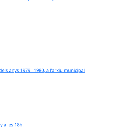
els anys 1979 i 1980, a l'arxiu municipal
els anys 1979 i 1980, a l'arxiu municipal
y a les 18h.
y a les 18h.