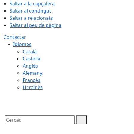
Saltar a la capçalera
Saltar al contingut
Saltar a relacionats
Saltar al peu de pàgina
Contactar
Idiomes
Català
Castellà
Anglès
Alemany
Francès
Ucraïnès
06.08.2026 | 12:23
Cercar: