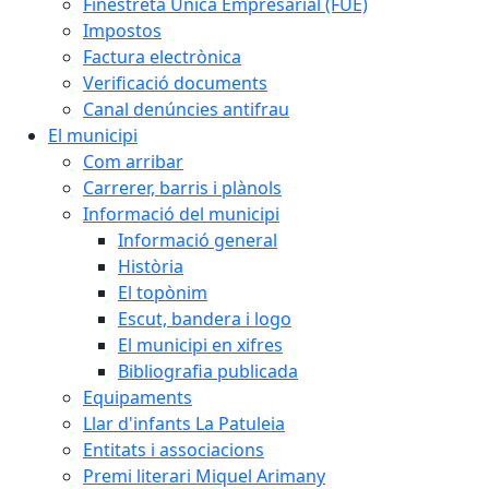
Finestreta Única Empresarial (FUE)
Impostos
Factura electrònica
Verificació documents
Canal denúncies antifrau
El municipi
Com arribar
Carrerer, barris i plànols
Informació del municipi
Informació general
Història
El topònim
Escut, bandera i logo
El municipi en xifres
Bibliografia publicada
Equipaments
Llar d'infants La Patuleia
Entitats i associacions
Premi literari Miquel Arimany