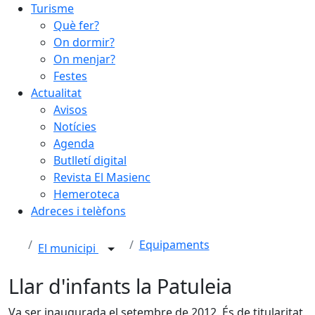
Turisme
Què fer?
On dormir?
On menjar?
Festes
Actualitat
Avisos
Notícies
Agenda
Butlletí digital
Revista El Masienc
Hemeroteca
Adreces i telèfons
Equipaments
El municipi
Llar d'infants la Patuleia
Va ser inaugurada el setembre de 2012. És de titularitat