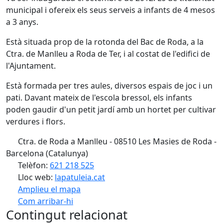
municipal i ofereix els seus serveis a infants de 4 mesos
a 3 anys.
Està situada prop de la rotonda del Bac de Roda, a la
Ctra. de Manlleu a Roda de Ter, i al costat de l'edifici de
l'Ajuntament.
Està formada per tres aules, diversos espais de joc i un
pati. Davant mateix de l'escola bressol, els infants
poden gaudir d'un petit jardí amb un hortet per cultivar
verdures i flors.
Ctra. de Roda a Manlleu - 08510 Les Masies de Roda -
Barcelona (Catalunya)
Telèfon:
621 218 525
Lloc web:
lapatuleia.cat
Amplieu el mapa
Com arribar-hi
Leaflet
| ©
OpenStreetMap
contributors
Contingut relacionat
+