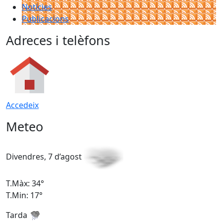
Notícies
Publicacions
Adreces i telèfons
Accedeix
Meteo
Divendres, 7 d’agost
D
T.Màx: 34°
T
T.Min: 17°
T
Tarda
T